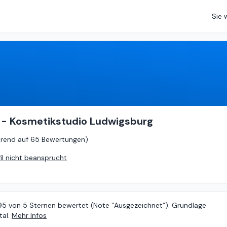
Sie 
4.95
von
5 (
basierend auf
65 Bewertungen
)
 - Kosmetikstudio Ludwigsburg
erend auf
65 Bewertungen
)
fil nicht beansprucht
.95 von 5 Sternen bewertet (Note “Ausgezeichnet”). Grundlage
al.
Mehr Infos