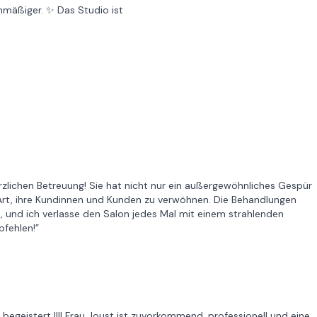
chmäßiger. ✨ Das Studio ist
erzlichen Betreuung! Sie hat nicht nur ein außergewöhnliches Gespür
Art, ihre Kundinnen und Kunden zu verwöhnen. Die Behandlungen
, und ich verlasse den Salon jedes Mal mit einem strahlenden
pfehlen!”
 begeistert !!!! Frau Joust ist zuvorkommend, professionell und eine