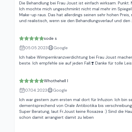
Die Behandlung bei Frau Joust ist einfach wirksam. Punkt.
Ich mochte mich ungeschminkt nicht mal mehr im Spiegel
Make-up raus. Das hat allerdings seinen sehr hohen Preis, 
und realistisch, wenn sie den Behandlungsverlauf und den 
sode s
05.05.2023
Google
Ich habe Wimpernkranzverdichtung bei Frau Joust machen la
beste. Ich empfehle sie auf jeden Fall.❣️ Danke für tolle Lei
Whothehell I
07.04.2023
Google
Ich war gestern zum ersten mal dort für Infuzion. Ich bin
dementsprechend von Orale Antibiotika bis verschreibungs
Super Beratung, laut Fr.Joust keine Rosazea :) Sind die Ha
schon damit arrangiert damit zu leben