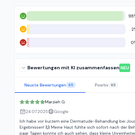
98
Positiv
2
Neutral
0
Negativ
Bewertungen mit KI zusammenfassen
NEU
Neuste Bewertungen
Positiv
65
65
Marzieh G
24.07.2025
Google
Ich habe vor kurzem eine Dermatude-Behandlung bei Jous
Ergebnissen! 🙌 Meine Haut fühlte sich sofort nach der Beha
paar Tagen konnte ich auch sehen, dass kleine Unreinheiten