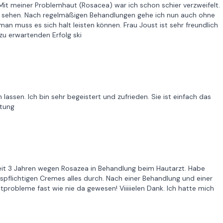
 Mit meiner Problemhaut (Rosacea) war ich schon schier verzweifelt.
 sehen. Nach regelmäßigen Behandlungen gehe ich nun auch ohne
man muss es sich halt leisten können. Frau Joust ist sehr freundlich
zu erwartenden Erfolg ski
ssen. Ich bin sehr begeistert und zufrieden. Sie ist einfach das
stung
 seit 3 Jahren wegen Rosazea in Behandlung beim Hautarzt. Habe
pflichtigen Cremes alles durch. Nach einer Behandlung und einer
utprobleme fast wie nie da gewesen! Viiiiielen Dank. Ich hatte mich