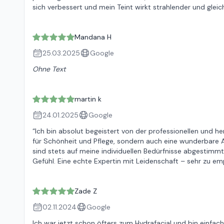
sich verbessert und mein Teint wirkt strahlender und glei
Mandana H
25.03.2025
Google
Ohne Text
martin k
24.01.2025
Google
“Ich bin absolut begeistert von der professionellen und h
für Schönheit und Pflege, sondern auch eine wunderbare 
sind stets auf meine individuellen Bedürfnisse abgestimmt
Gefühl. Eine echte Expertin mit Leidenschaft – sehr zu em
Zade Z
02.11.2024
Google
Ich war jetzt schon öfters zum Hydrafacial und bin einfach