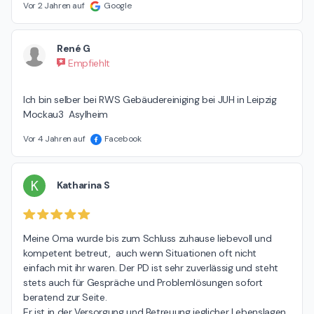
Anerkennung für die Geduld und das Verständnis unserer
Vor 2 Jahren auf
Google
Mitarbeiter bedeutet uns sehr viel. Wir sind stolz darauf,
Menschen mit Herz und Engagement in unserem Team zu
René G
haben und freuen uns, dass dies auch bei Ihnen spürbar
Empfiehlt
ist. Vielen Dank für Ihr Vertrauen und Ihre Empfehlung! Ihre
Johanniter in Leipzig/Nordsachsen
Ich bin selber bei RWS Gebäudereiniging bei JUH in Leipzig 
Mockau3  Asylheim
Vor 4 Jahren auf
Facebook
K
Katharina S
Meine Oma wurde bis zum Schluss zuhause liebevoll und 
kompetent betreut,  auch wenn Situationen oft nicht 
einfach mit ihr waren. Der PD ist sehr zuverlässig und steht 
stets auch für Gespräche und Problemlösungen sofort 
beratend zur Seite.

Er ist in der Versorgung und Betreuung jeglicher Lebenslagen 