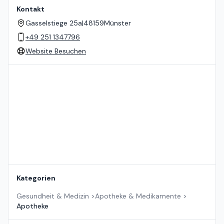
Kontakt
Gasselstiege 25a
|
48159
Münster
+49 251 1347796
Website Besuchen
Standort auf der Karte
Kategorien
Gesundheit & Medizin
>
Apotheke & Medikamente
>
Apotheke