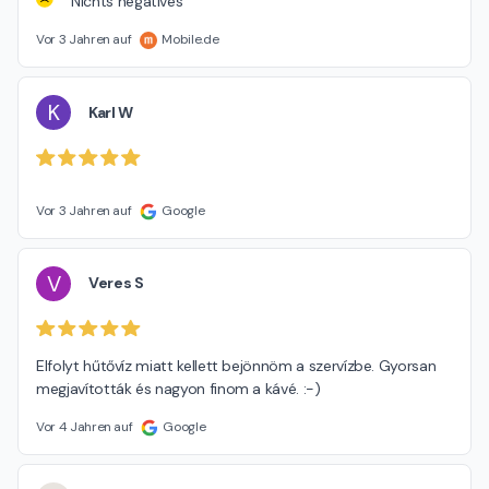
Nichts negatives
Vor 3 Jahren auf
Mobile.de
K
Karl W
Vor 3 Jahren auf
Google
V
Veres S
Elfolyt hűtővíz miatt kellett bejönnöm a szervízbe. Gyorsan 
megjavították és nagyon finom a kávé. :-)
Vor 4 Jahren auf
Google