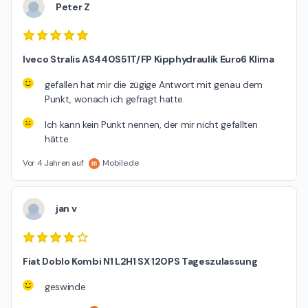
Peter Z
Iveco Stralis AS440S51T/FP Kipphydraulik Euro6 Klima
gefallen hat mir die zügige Antwort mit genau dem
Punkt, wonach ich gefragt hatte.
Ich kann kein Punkt nennen, der mir nicht gefallten
hätte.
Vor 4 Jahren auf
Mobile.de
jan v
Fiat Doblo Kombi N1 L2H1 SX 120PS Tageszulassung
geswinde