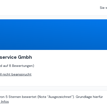
Sie 
5
von
5 (
basierend auf
8 Bewertungen
)
oservice Gmbh
d auf
8 Bewertungen
)
fil nicht beansprucht
von 5 Sternen bewertet (Note “Ausgezeichnet”). Grundlage hierfür
 Infos