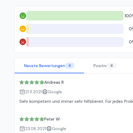
100
Positiv
0
Neutral
0
Negativ
Neuste Bewertungen
Positiv
8
8
Andreas R
21.11.2021
Google
Sehr kompetent und immer sehr hilfsbereit. Für jedes Pro
Peter W
23.08.2021
Google