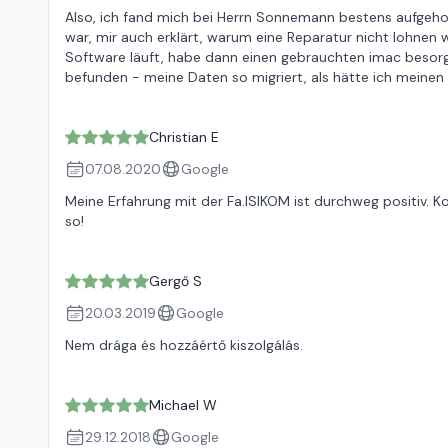
Also, ich fand mich bei Herrn Sonnemann bestens aufgeho
war, mir auch erklärt, warum eine Reparatur nicht lohnen
Software läuft, habe dann einen gebrauchten imac besorg
befunden - meine Daten so migriert, als hätte ich meinen
Christian E
07.08.2020
Google
Meine Erfahrung mit der Fa.ISIKOM ist durchweg positiv. 
so!
Gergő S
20.03.2019
Google
Nem drága és hozzáértő kiszolgálás.
Michael W
29.12.2018
Google