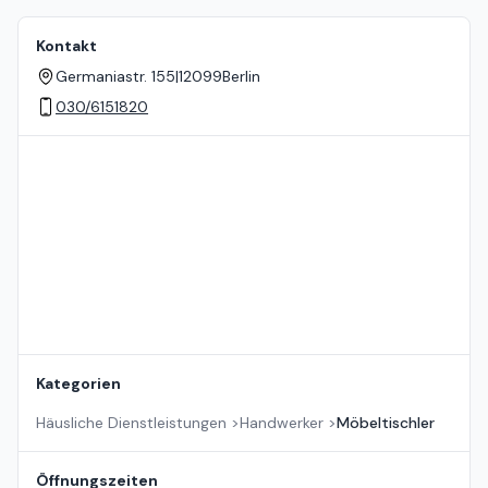
Kontakt
Germaniastr. 155
|
12099
Berlin
030/6151820
Standort auf der Karte
Kategorien
Häusliche Dienstleistungen
>
Handwerker
>
Möbeltischler
Öffnungszeiten