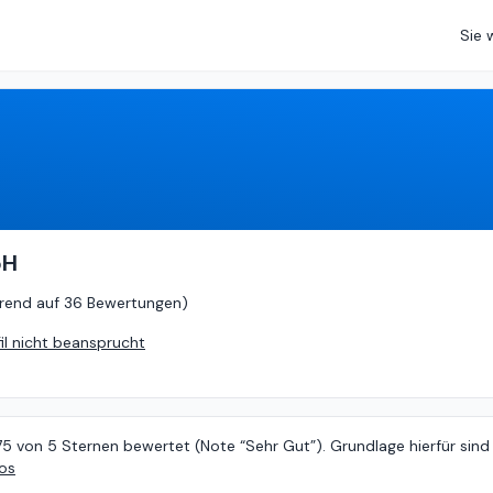
Sie 
.75
von
5 (
basierend auf
36 Bewertungen
)
bH
rend auf
36 Bewertungen
)
fil nicht beansprucht
75 von 5 Sternen bewertet (Note “Sehr Gut”). Grundlage hierfür sind
fos