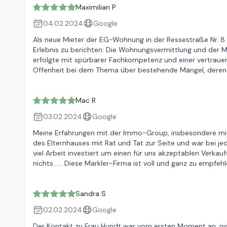
Maximilian P
04.02.2024
Google
Als neue Mieter der EG-Wohnung in der Ressestraße Nr. 8 i
Erlebnis zu berichten: Die Wohnungsvermittlung und der
erfolgte mit spürbarer Fachkompetenz und einer vertrau
Offenheit bei dem Thema über bestehende Mängel, deren B
Mac R
03.02.2024
Google
Meine Erfahrungen mit der Immo-Group, insbesondere mit 
des Elternhauses mit Rat und Tat zur Seite und war bei j
viel Arbeit investiert um einen für uns akzeptablen Verkau
nichts…… Diese Markler-Firma ist voll und ganz zu empfeh
Sandra S
02.02.2024
Google
Der Kontakt zu Frau Hundt war vom ersten Moment an, nich