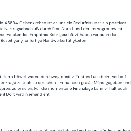
n 45894 Gelsenkirchen ist es uns ein Bedürfnis über ein positives
 Mietvertragsabschluß durch Frau Nora Hund der immogroupwest
enserweckenden Empathie Sehr geschätzt haben wir auch die
eseitigung, unfertige Handwerkertätigkeiten
Herrn Höwel, waren durchweg positiv! Er stand uns beim Verkauf
eder Frage zeitnah zu erreichen… Er hat sich große Mühe gegeben und
fspreis zu erzielen. Für die momentane Finanzlage kann er halt auch
len! Dort wird niemand ent
t nur sehr professionell, verlässlich und vertrauenswürdig, sondern