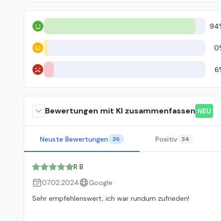
94
Positiv
0
Neutral
6
Negativ
Bewertungen mit KI zusammenfassen
NEU
Neuste Bewertungen
Positiv
36
34
R B
07.02.2024
Google
Sehr empfehlenswert, ich war rundum zufrieden!