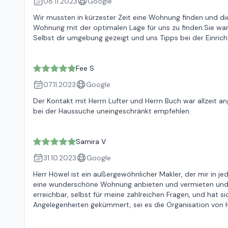
08.11.2023
Google
Wir mussten in kürzester Zeit eine Wohnung finden und d
Wohnung mit der optimalen Lage für uns zu finden.Sie war 
Selbst dir umgebung gezeigt und uns Tipps bei der Einric
Fee S
07.11.2023
Google
Der Kontakt mit Herrn Lufter und Herrn Buch war allzei
bei der Haussuche uneingeschränkt empfehlen.
Samira V
31.10.2023
Google
Herr Höwel ist ein außergewöhnlicher Makler, der mir in je
eine wunderschöne Wohnung anbieten und vermieten und w
erreichbar, selbst für meine zahlreichen Fragen, und hat 
Angelegenheiten gekümmert, sei es die Organisation von