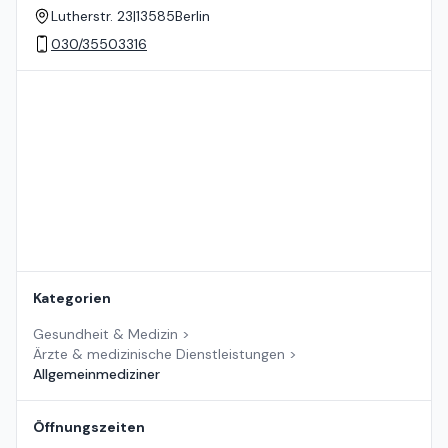
Lutherstr. 23
|
13585
Berlin
030/35503316
Standort auf der Karte
Kategorien
Gesundheit & Medizin
>
Ärzte & medizinische Dienstleistungen
>
Allgemeinmediziner
Öffnungszeiten