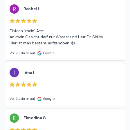
R
Rachel H
Einfach "mein" Arzt.

An mein Gesicht darf nur Wasser und Herr Dr. Shilov.

Hier ist man bestens aufgehoben. 👍
Vor 2 Jahren auf
Google
I
Irina I
Vor 2 Jahren auf
Google
E
Elmedina G