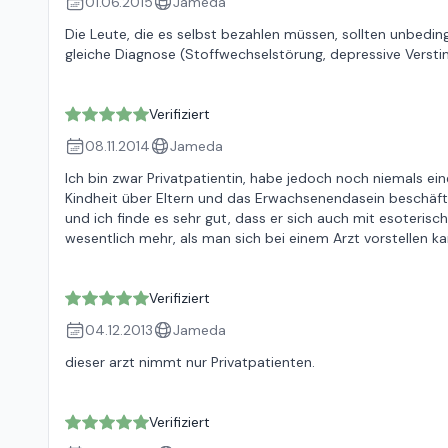
01.06.2015
Jameda
Die Leute, die es selbst bezahlen müssen, sollten unbedi
gleiche Diagnose (Stoffwechselstörung, depressive Verstim
Verifiziert
08.11.2014
Jameda
Ich bin zwar Privatpatientin, habe jedoch noch niemals ei
Kindheit über Eltern und das Erwachsenendasein beschäftigt
und ich finde es sehr gut, dass er sich auch mit esoterisc
wesentlich mehr, als man sich bei einem Arzt vorstellen ka
Verifiziert
04.12.2013
Jameda
dieser arzt nimmt nur Privatpatienten.
Verifiziert