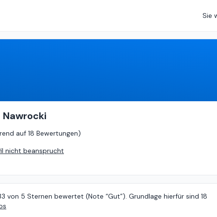
Sie 
4.33
von
5 (
basierend auf
18 Bewertungen
)
. Nawrocki
rend auf
18 Bewertungen
)
fil nicht beansprucht
33 von 5 Sternen bewertet (Note “Gut”). Grundlage hierfür sind 18
os