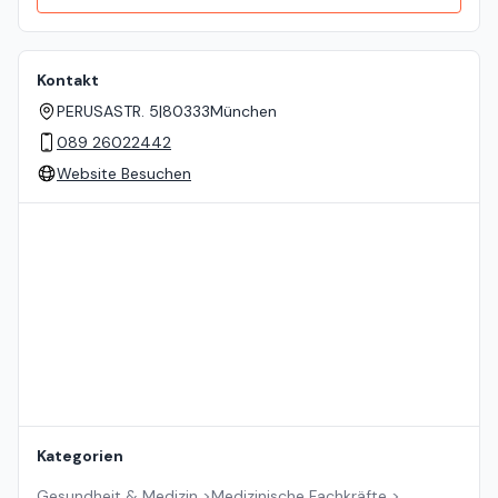
Kontakt
PERUSASTR. 5
|
80333
München
089 26022442
Website Besuchen
Standort auf der Karte
Kategorien
Gesundheit & Medizin
>
Medizinische Fachkräfte
>