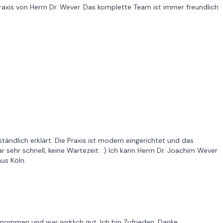
raxis von Herrn Dr. Wever. Das komplette Team ist immer freundlich
tändlich erklärt. Die Praxis ist modern eingerichtet und das
r sehr schnell, keine Wartezeit. :) Ich kann Herrn Dr. Joachim Wever
us Köln.
genommen und war wirklich gut. Ich bin Zufrieden, Danke