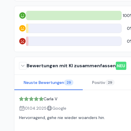
100
Positiv
0
Neutral
0
Negativ
Bewertungen mit KI zusammenfassen
NEU
Neuste Bewertungen
Positiv
29
29
Carla V
01.04.2025
Google
Hervorragend, gehe nie wieder woanders hin.