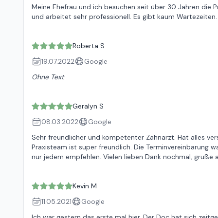
Meine Ehefrau und ich besuchen seit über 30 Jahren die P
und arbeitet sehr professionell. Es gibt kaum Wartezeiten.
Roberta S
19.07.2022
Google
Ohne Text
Geralyn S
08.03.2022
Google
Sehr freundlicher und kompetenter Zahnarzt. Hat alles vers
Praxisteam ist super freundlich. Die Terminvereinbarung wa
nur jedem empfehlen. Vielen lieben Dank nochmal, grüße a
Kevin M
11.05.2021
Google
Ich war gestern das erste mal hier. Der Doc hat sich zeit