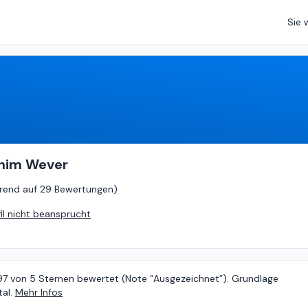
Sie 
4.97
von
5 (
basierend auf
29 Bewertungen
)
chim Wever
rend auf
29 Bewertungen
)
fil nicht beansprucht
.97 von 5 Sternen bewertet (Note “Ausgezeichnet”). Grundlage
al.
Mehr Infos