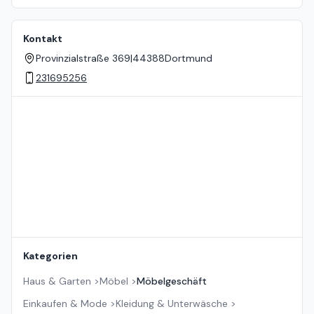
Kontakt
Provinzialstraße 369
|
44388
Dortmund
231695256
Standort auf der Karte
Kategorien
Haus & Garten
>
Möbel
>
Möbelgeschäft
Einkaufen & Mode
>
Kleidung & Unterwäsche
>