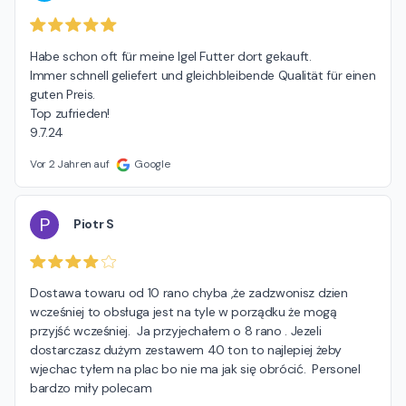
Habe schon oft für meine Igel Futter dort gekauft.

Immer schnell geliefert und gleichbleibende Qualität für einen 
guten Preis.

Top zufrieden!

9.7.24
Vor 2 Jahren auf
Google
P
Piotr S
Dostawa towaru od 10 rano chyba ,że zadzwonisz dzien 
wcześniej to obsługa jest na tyle w porządku że mogą 
przyjść wcześniej.  Ja przyjechałem o 8 rano . Jezeli 
dostarczasz dużym zestawem 40 ton to najlepiej żeby 
wjechac tyłem na plac bo nie ma jak się obrócić.  Personel 
bardzo miły polecam