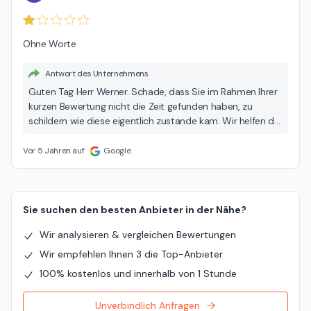
Ohne Worte
Antwort des Unternehmens
Guten Tag Herr Werner. Schade, dass Sie im Rahmen Ihrer
kurzen Bewertung nicht die Zeit gefunden haben, zu
schildern wie diese eigentlich zustande kam. Wir helfen da
jedoch gern mit ein paar Hintergrundinformationen aus.
Sie kamen unaufgefordert im Rahmen Ihrer Tätigkeit bei
Vor 5 Jahren auf
Google
der Firma Feutex in unser Geschäft, um dort in Eigenregie
unsere Feuerlöscher zu inspizieren. Wir haben Sie dennoch
freundlich empfangen. Leider gab es bei der Absprache
mit Ihnen ein Missverständnis, welches auf unserer Seite
Sie suchen den besten Anbieter in der Nähe?
gelegen haben könnte, jedoch auch von Ihnen bewusst im
Wir analysieren & vergleichen Bewertungen
Rahmen Ihres semi-professionellen Auftrittes
herbeigeführt worden sein könnte. Wie auch immer
Wir empfehlen Ihnen 3 die Top-Anbieter
setzten Sie dem die Krone auf, indem Sie sich den
100% kostenlos und innerhalb von 1 Stunde
Firmenstempel griffen und begannen, Auftragsdokumente
abzustempeln, um die tatsächlich entstandenen Kosten,
Unverbindlich Anfragen
welche weit über der ursprünglichen Vereinbarung gelegen