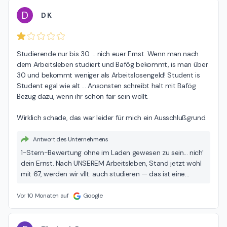
D
D K
Studierende nur bis 30 ... nich euer Ernst. Wenn man nach 
dem Arbeitsleben studiert und Bafög bekommt, is man über 
30 und bekommt weniger als Arbeitslosengeld! Student is 
Student egal wie alt ... Ansonsten schreibt halt mit Bafög 
Bezug dazu, wenn ihr schon fair sein wollt.

Wirklich schade, das war leider für mich ein Ausschlußgrund.
Antwort des Unternehmens
1-Stern-Bewertung ohne im Laden gewesen zu sein... nich'
dein Ernst. Nach UNSEREM Arbeitsleben, Stand jetzt wohl
mit 67, werden wir vllt. auch studieren — das ist eine
persönliche Entscheidung, für die niemand anderes
verantwortlich ist. Bis dahin zahlen wir gerne weiter voll
Vor 10 Monaten auf
Google
Steuern in diesem schönen Land, von denen wunderbare
Dinge wie ALG und BAföG bezahlt werden. Das finden wir
sehr fair, denn das Leben ist es nicht. Namasté :-)