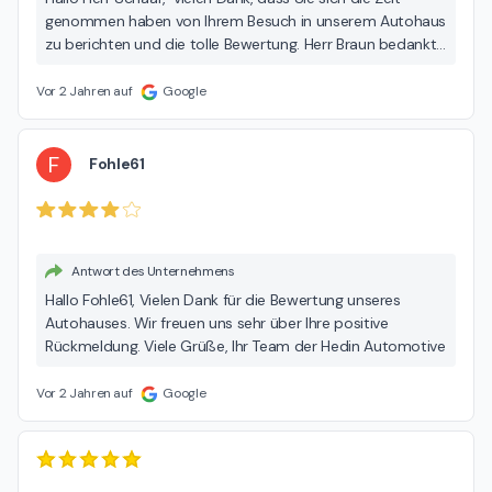
genommen haben von Ihrem Besuch in unserem Autohaus
zu berichten und die tolle Bewertung. Herr Braun bedankt
sich recht herzlich für Ihr Lob! Wir freuen uns sehr über Ihre
Rückmeldung und wünschen Ihnen allzeit gute Fahrt. Viele
Vor 2 Jahren auf
Google
Grüße, Ihr Team der Hedin Automotive.
F
Fohle61
Antwort des Unternehmens
Hallo Fohle61, Vielen Dank für die Bewertung unseres
Autohauses. Wir freuen uns sehr über Ihre positive
Rückmeldung. Viele Grüße, Ihr Team der Hedin Automotive
Vor 2 Jahren auf
Google