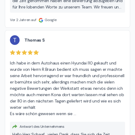
die Zeit genommen haben eine Bewertung abzugeben und
für Ihre lobenden Worte zu unserem Team. Wir freuen uns
auf Ihren nächsten Besuch und wünschen Ihnen bis dahin
allzeit gute Fahrt! Viele Grüße, Ihr Team der Hedin
Vor 2 Jahren auf
Google
Automotive
T
Thomas S
Ich habe in dem Autohaus einen Hyundai I10 gekauft und 
wurde von Herrn R.Braun bedient ich muss sagen er machte 
seine Arbeit hervorragend er war freundlich und professionell 
er bemühte sich sehr, allerdings machen mich die vielen 
negative Bewertungen der Werkstatt etwas nervös denn ich 
möchte auch meinen Kona dort warten lassen mal sehen ob 
der I10 in den nächsten Tagen geliefert wird und wie es sich 
weiter verhält

Es wäre schön gewesen wenn sie 
…
Antwort des Unternehmens
Hallo Herr Schaaf, vielen Dank, dass Sie sich die Zeit