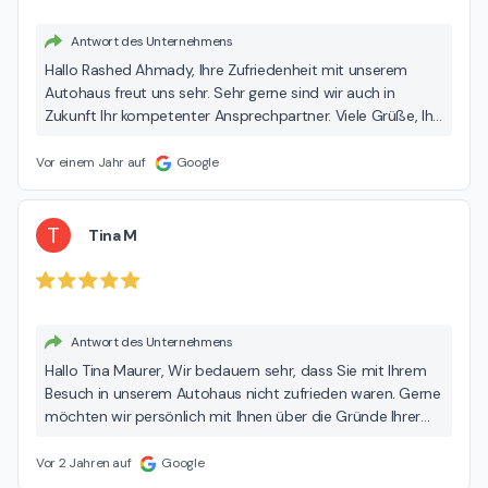
Antwort des Unternehmens
Hallo Rashed Ahmady, Ihre Zufriedenheit mit unserem
Autohaus freut uns sehr. Sehr gerne sind wir auch in
Zukunft Ihr kompetenter Ansprechpartner. Viele Grüße, Ihr
Team der Hedin Automotive
Vor einem Jahr auf
Google
T
Tina M
Antwort des Unternehmens
Hallo Tina Maurer, Wir bedauern sehr, dass Sie mit Ihrem
Besuch in unserem Autohaus nicht zufrieden waren. Gerne
möchten wir persönlich mit Ihnen über die Gründe Ihrer
Bewertung und die Möglichkeit einer Wiedergutmachung
sprechen. Daher würden wir uns über Ihre
Vor 2 Jahren auf
Google
Kontaktaufnahme per E-Mail an prime@torpedo-