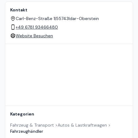
Kontakt
Carl-Benz-Straße 1
|
55743
Idar-Oberstein
+49 6781 93466480
Website Besuchen
Standort auf der Karte
Kategorien
Fahrzeug & Transport
>
Autos & Lastkraftwagen
>
Fahrzeughändler