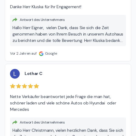
Danke Herr Kluska für Ihr Engagement!
Antwort des Unternehmens
Hallo Herr Eigner, vielen Dank, dass Sie sich die Zeit
genommen haben von Ihrem Besuch in unserem Autohaus
zu berichten und die tolle Bewertung. Herr Kluska bedankt
sich recht herzlich für Ihr Lob! Wir freuen uns sehr über Ihre
Rückmeldung und wünschen Ihnen allzeit gute Fahrt. Viele
Vor 2 Jahren auf
Google
Grüße, Ihr Team der Hedin Automotive.
L
Lothar C
Nette Verkäufer beantwortet jede Frage die man hat, 
schöner laden und viele schöne Autos ob Hyundai  oder 
Mercedes
Antwort des Unternehmens
Hallo Herr Christmann, vielen herzlichen Dank, dass Sie sich