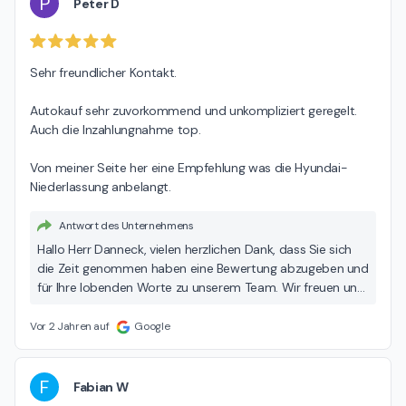
P
Peter D
Sehr freundlicher Kontakt.

Autokauf sehr zuvorkommend und unkompliziert geregelt. 
Auch die Inzahlungnahme top.

Von meiner Seite her eine Empfehlung was die Hyundai-
Niederlassung anbelangt.
Antwort des Unternehmens
Hallo Herr Danneck, vielen herzlichen Dank, dass Sie sich
die Zeit genommen haben eine Bewertung abzugeben und
für Ihre lobenden Worte zu unserem Team. Wir freuen uns
auf Ihren nächsten Besuch und wünschen Ihnen bis dahin
allzeit gute Fahrt! Viele Grüße, Ihr Team der Hedin
Vor 2 Jahren auf
Google
Automotive.
F
Fabian W