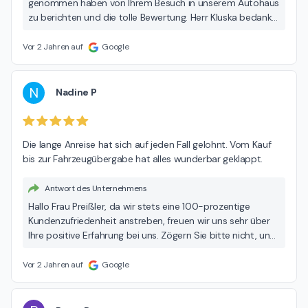
genommen haben von Ihrem Besuch in unserem Autohaus
zu berichten und die tolle Bewertung. Herr Kluska bedankt
sich recht herzlich für Ihr Lob! Wir freuen uns sehr über Ihre
Rückmeldung und wünschen Ihnen allzeit gute Fahrt. Viele
Vor 2 Jahren auf
Google
Grüße, Ihr Team der Hedin Automotive.
N
Nadine P
Die lange Anreise hat sich auf jeden Fall gelohnt. Vom Kauf 
bis zur Fahrzeugübergabe hat alles wunderbar geklappt.
Antwort des Unternehmens
Hallo Frau Preißler, da wir stets eine 100-prozentige
Kundenzufriedenheit anstreben, freuen wir uns sehr über
Ihre positive Erfahrung bei uns. Zögern Sie bitte nicht, uns
zu kontaktieren, wenn Sie weitere Fragen oder Anliegen
haben. Wir wünschen Ihnen allzeit gute Fahrt! Viele Grüße,
Vor 2 Jahren auf
Google
Ihr Team der Hedin Automotive.