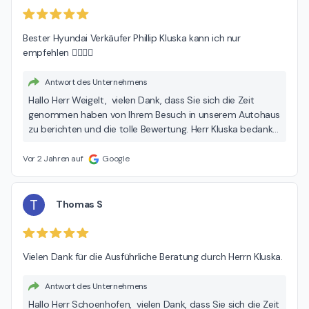
Bester Hyundai Verkäufer Phillip Kluska kann ich nur 
empfehlen 👍🏻👍🏻
Antwort des Unternehmens
Hallo Herr Weigelt, vielen Dank, dass Sie sich die Zeit
genommen haben von Ihrem Besuch in unserem Autohaus
zu berichten und die tolle Bewertung. Herr Kluska bedankt
sich recht herzlich für Ihr Lob! Wir freuen uns sehr über Ihre
Rückmeldung und wünschen Ihnen allzeit gute Fahrt. Viele
Vor 2 Jahren auf
Google
Grüße, Ihr Team der Hedin Automotive.
T
Thomas S
Vielen Dank für die Ausführliche Beratung durch Herrn Kluska.
Antwort des Unternehmens
Hallo Herr Schoenhofen, vielen Dank, dass Sie sich die Zeit