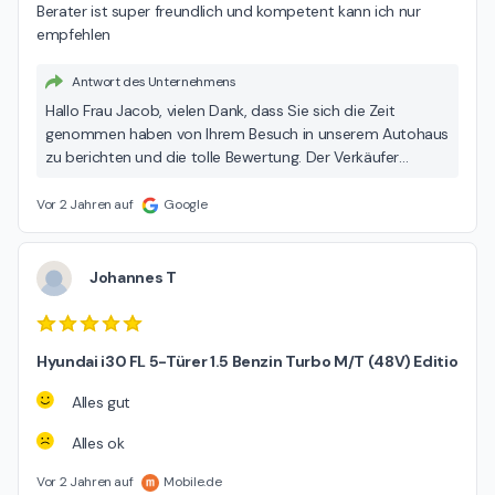
Berater ist super freundlich und kompetent kann ich nur 
empfehlen
Antwort des Unternehmens
Hallo Frau Jacob, vielen Dank, dass Sie sich die Zeit
genommen haben von Ihrem Besuch in unserem Autohaus
zu berichten und die tolle Bewertung. Der Verkäufer
bedankt sich recht herzlich für Ihr Lob! Wir freuen uns sehr
über Ihre Rückmeldung und wünschen Ihnen allzeit gute
Vor 2 Jahren auf
Google
Fahrt. Viele Grüße, Ihr Team der Hedin Automotive
Johannes T
Hyundai i30 FL 5-Türer 1.5 Benzin Turbo M/T (48V) Editio
Alles gut
Alles ok
Vor 2 Jahren auf
Mobile.de