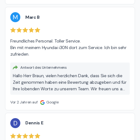
M
Marc B
Freundliches Personal. Toller Service.

Bin mit meinem Hyundai i30N dort zum Service. Ich bin sehr 
zufrieden.
Antwort des Unternehmens
Hallo Herr Braun, vielen herzlichen Dank, dass Sie sich die
Zeit genommen haben eine Bewertung abzugeben und für
Ihre lobenden Worte zu unserem Team. Wir freuen uns auf
Ihren nächsten Besuch und wünschen Ihnen bis dahin
allzeit gute Fahrt! Viele Grüße, Ihr Team der Hedin
Vor 2 Jahren auf
Google
Automotive
D
Dennis E