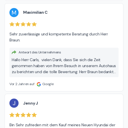
gruppe.de sehr freuen. Viele Grüße, Ihr Team der Hedin
Automotive
M
Maximilian C
Sehr zuverlässige und kompetente Beratung durch Herr 
Braun.
Antwort des Unternehmens
Hallo Herr Carls, vielen Dank, dass Sie sich die Zeit
genommen haben von Ihrem Besuch in unserem Autohaus
zu berichten und die tolle Bewertung. Herr Braun bedankt
sich recht herzlich für Ihr Lob! Wir freuen uns sehr über Ihre
Rückmeldung und wünschen Ihnen allzeit gute Fahrt. Viele
Vor 2 Jahren auf
Google
Grüße, Ihr Team der Hedin Automotive
J
Jenny J
Bin Sehr zufrieden mit dem Kauf meines Neuen Hyundai der 