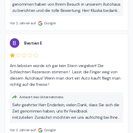
genommen haben von Ihrem Besuch in unserem Autohaus
zu berichten und die tolle Bewertung. Herr Kluska bedankt
sich recht herzlich für Ihr Lob! Wir freuen uns sehr über Ihre
Rückmeldung und wünschen Ihnen allzeit gute Fahrt. Viele
Vor 2 Jahren auf
Google
Grüße, Ihr Team der Hedin Automotive.
B
Bastian E
Am liebsten würde ich gar kein Stern vergeben! Die 
Schlechten Rezension stimmen !  Lasst die Finger weg von 
diesem Autohaus! Wenn man dort ein Auto kauft fliegt man 
richtig auf die fresse !
Antwort des Unternehmens
Sehr geehrter Herr Enderlein, vielen Dank, dass Sie sich die
Zeit genommen haben, uns Ihr Feedback
mitzuteilen. Zunächst möchten wir uns aufrichtig bei Ihnen
entschuldigen, dass Sie Grund zur Beschwerde haben. Es
ist unser Ziel, jeden Kunden zufriedenzustellen, und es tut
Vor 2 Jahren auf
Google