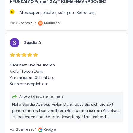
HYUNDAI i10 Prime 1.2 A/T KLIMA+NAVI+PDC+SHZ
Alles super gelaufen, sehr gute Betreuung!
Vor 2 Jahren auf
Mobile.de
S
Saadia A
Sehr nett und freundlich

Vielen lieben Dank

Am meisten für Lenhard

Kann nur empfehlen
Antwort des Unternehmens
Hallo Saadia Assioui, vielen Dank, dass Sie sich die Zeit
genommen haben von Ihrem Besuch in unserem Autohaus
zu berichten und die tolle Bewertung. Herr Lenhard
bedankt sich recht herzlich für Ihr Lob! Wir freuen uns sehr
über Ihre Rückmeldung und wünschen Ihnen allzeit gute
Vor 2 Jahren auf
Google