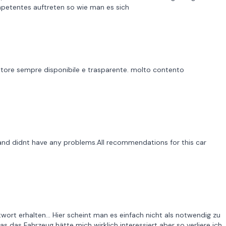
ompetentes auftreten so wie man es sich
estore sempre disponibile e trasparente. molto contento
 didnt have any problems.All recommendations for this car
ort erhalten... Hier scheint man es einfach nicht als notwendig zu
s das Fahrzeug hätte mich wirklich interessiert aber so verliere ich