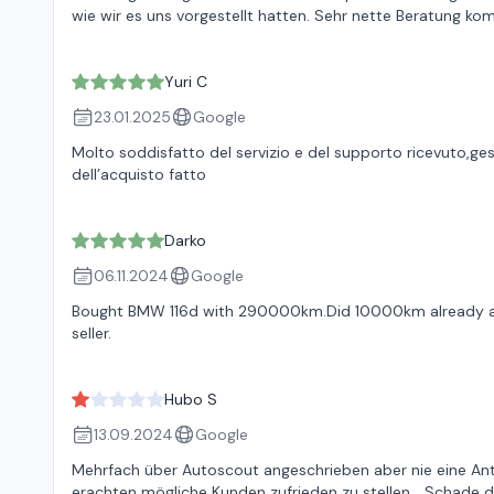
wie wir es uns vorgestellt hatten. Sehr nette Beratung k
Yuri C
23.01.2025
Google
Molto soddisfatto del servizio e del supporto ricevuto,g
dell’acquisto fatto
Darko
06.11.2024
Google
Bought BMW 116d with 290000km.Did 10000km already and
seller.
Hubo S
13.09.2024
Google
Mehrfach über Autoscout angeschrieben aber nie eine Antw
erachten mögliche Kunden zufrieden zu stellen... Schade da