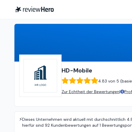
HD-Mobile
4.83
von
5 (
basieren
HD-Mobile
4.83
von
5 (
basie
Zur Echtheit der Bewertungen
|
Pro
⚡️
Dieses Unternehmen wird aktuell mit durchschnittlich 4
hierfür sind 92 Kundenbewertungen auf 1 Bewertungsport