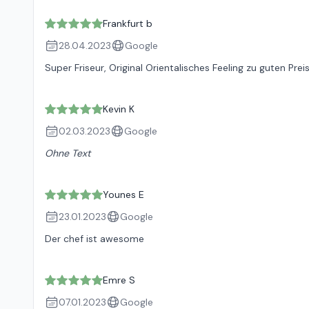
Frankfurt b
28.04.2023
Google
Super Friseur, Original Orientalisches Feeling zu guten Prei
Kevin K
02.03.2023
Google
Ohne Text
Younes E
23.01.2023
Google
Der chef ist awesome
Emre S
07.01.2023
Google