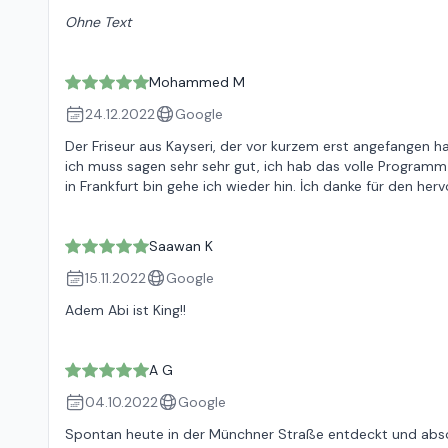
Ohne Text
Mohammed M
24.12.2022
Google
Der Friseur aus Kayseri, der vor kurzem erst angefangen ha
ich muss sagen sehr sehr gut, ich hab das volle Program
in Frankfurt bin gehe ich wieder hin. İch danke für den he
Saawan K
15.11.2022
Google
Adem Abi ist King!!
A G
04.10.2022
Google
Spontan heute in der Münchner Straße entdeckt und abso