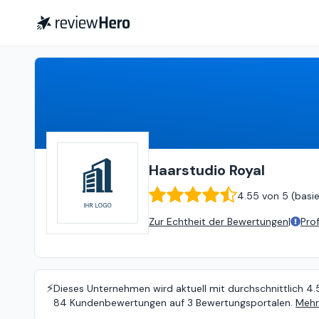
Haarstudio Royal
4.55
von
5 (
b
Haarstudio Royal
4.55
von
5 (
basi
Zur Echtheit der Bewertungen
|
Pro
⚡️
Dieses Unternehmen wird aktuell mit durchschnittlich 4.
84 Kundenbewertungen auf 3 Bewertungsportalen.
Mehr