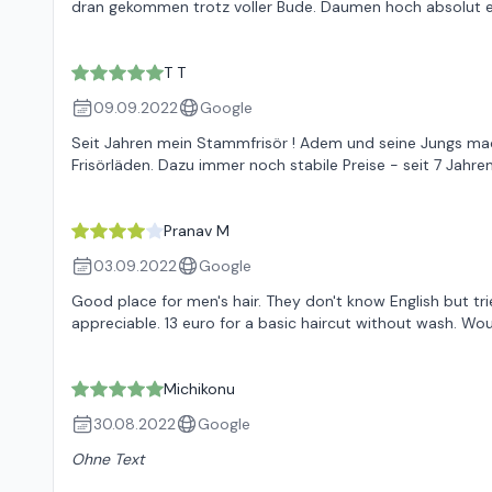
dran gekommen trotz voller Bude. Daumen hoch absolut 
T T
09.09.2022
Google
Seit Jahren mein Stammfrisör ! Adem und seine Jungs mac
Frisörläden. Dazu immer noch stabile Preise - seit 7 Jahren
Pranav M
03.09.2022
Google
Good place for men's hair. They don't know English but tr
appreciable. 13 euro for a basic haircut without wash. W
Michikonu
30.08.2022
Google
Ohne Text