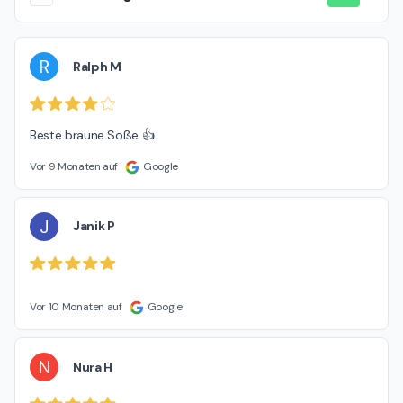
R
Ralph M
Beste braune Soße 👍
Vor 9 Monaten auf
Google
J
Janik P
Vor 10 Monaten auf
Google
N
Nura H