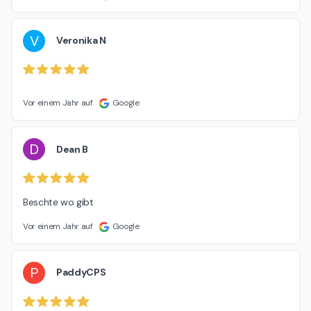
V
Veronika N
Vor einem Jahr auf
Google
D
Dean B
Beschte wo gibt
Vor einem Jahr auf
Google
P
PaddyCPS