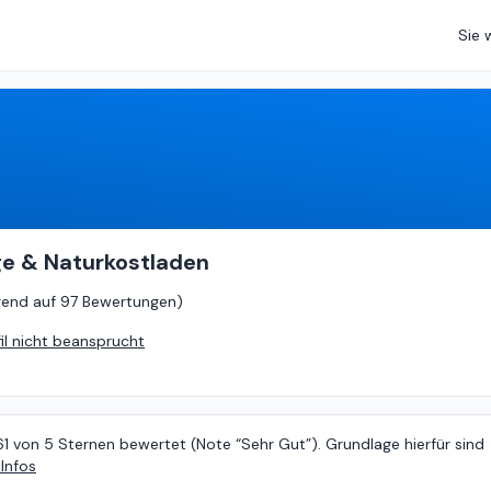
Sie 
4.61
von
5 (
basierend auf
97 Bewertungen
)
e & Naturkostladen
rend auf
97 Bewertungen
)
fil nicht beansprucht
61 von 5 Sternen bewertet (Note “Sehr Gut”). Grundlage hierfür sind
Infos