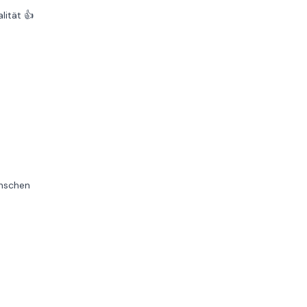
lität 👍
enschen