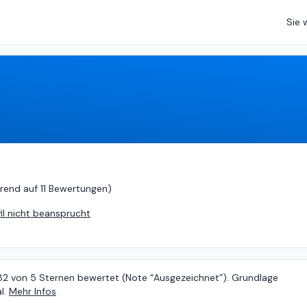
Sie 
von
5 (
basierend auf
11 Bewertungen
)
rend auf
11 Bewertungen
)
fil nicht beansprucht
.82 von 5 Sternen bewertet (Note “Ausgezeichnet”). Grundlage
l.
Mehr Infos