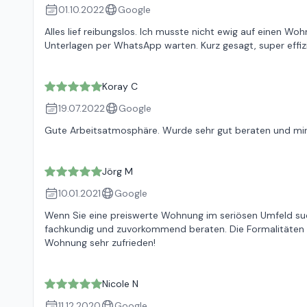
01.10.2022
Google
Alles lief reibungslos. Ich musste nicht ewig auf einen Wo
Unterlagen per WhatsApp warten. Kurz gesagt, super effizi
Koray C
19.07.2022
Google
Gute Arbeitsatmosphäre. Wurde sehr gut beraten und mir
Jörg M
10.01.2021
Google
Wenn Sie eine preiswerte Wohnung im seriösen Umfeld suche
fachkundig und zuvorkommend beraten. Die Formalitäten w
Wohnung sehr zufrieden!
Nicole N
11.12.2020
Google