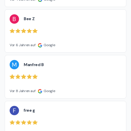
B
Bee Z
Vor 6 Jahren auf
Google
M
Manfred B
Vor 8 Jahren auf
Google
F
free g