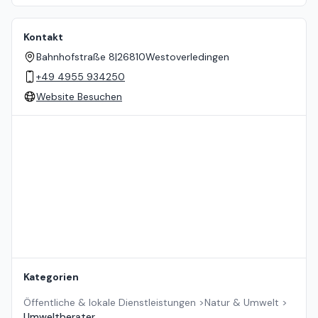
Kontakt
Bahnhofstraße 8
|
26810
Westoverledingen
+49 4955 934250
Website Besuchen
Standort auf der Karte
Kategorien
Öffentliche & lokale Dienstleistungen
>
Natur & Umwelt
>
Umweltberater