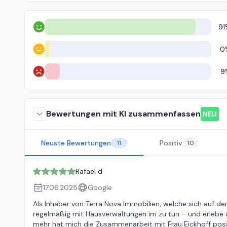
91
Positiv
0
Neutral
9
Negativ
Bewertungen mit KI zusammenfassen
NEU
Neuste Bewertungen
Positiv
11
10
Rafael d
17.06.2025
Google
Als Inhaber von Terra Nova Immobilien, welche sich auf de
regelmäßig mit Hausverwaltungen im zu tun – und erlebe da
mehr hat mich die Zusammenarbeit mit Frau Eickhoff posi