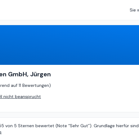
Sie 
4.55
von
5 (
basierend auf
11 Bewertungen
)
gen GmbH, Jürgen
erend auf
11 Bewertungen
)
fil nicht beansprucht
55 von 5 Sternen bewertet (Note “Sehr Gut”). Grundlage hierfür sind
s