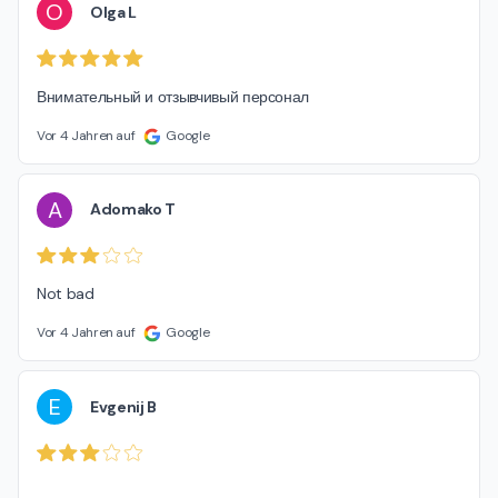
O
Olga L
Внимательный и отзывчивый персонал
Vor 4 Jahren auf
Google
A
Adomako T
Not bad
Vor 4 Jahren auf
Google
E
Evgenij B