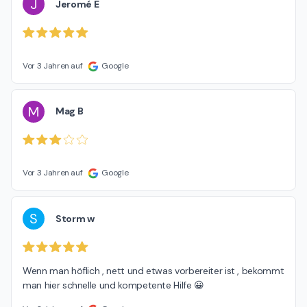
J
Jeromé E
Vor 3 Jahren auf
Google
M
Mag B
Vor 3 Jahren auf
Google
S
Storm w
Wenn man höflich , nett und etwas vorbereiter ist , bekommt 
man hier schnelle und kompetente Hilfe 😀