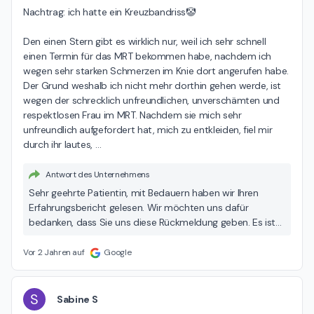
Nachtrag: ich hatte ein Kreuzbandriss🤡

Den einen Stern gibt es wirklich nur, weil ich sehr schnell 
einen Termin für das MRT bekommen habe, nachdem ich 
wegen sehr starken Schmerzen im Knie dort angerufen habe.

Der Grund weshalb ich nicht mehr dorthin gehen werde, ist 
wegen der schrecklich unfreundlichen, unverschämten und 
respektlosen Frau im MRT. Nachdem sie mich sehr 
unfreundlich aufgefordert hat, mich zu entkleiden, fiel mir 
durch ihr lautes, 
…
Antwort des Unternehmens
Sehr geehrte Patientin, mit Bedauern haben wir Ihren
Erfahrungsbericht gelesen. Wir möchten uns dafür
bedanken, dass Sie uns diese Rückmeldung geben. Es ist
unser Ziel, den Patientinnen und Patienten den
Untersuchungsaufenthalt so angenehm wie möglich zu
Vor 2 Jahren auf
Google
machen. Dazu gehört insbesondere auch ein höflicher
Umgang. Dass dieser in Ihrem Fall offensichtlich nicht
stattgefunden hat, tut uns leid. Wir werden Ihre
S
Sabine S
Bewertung zum Anlass nehmen verstärkt hieran zu