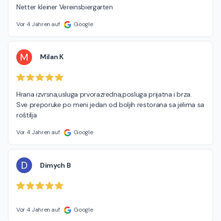
Netter kleiner Vereinsbiergarten
Vor 4 Jahren auf
Google
M
Milan K
Hrana izvrsna,usluga prvorazredna,posluga prijatna i brza. 
Sve preporuke po meni jedan od boljih restorana sa jelima sa 
roštilja
Vor 4 Jahren auf
Google
D
Dimych B
Vor 4 Jahren auf
Google