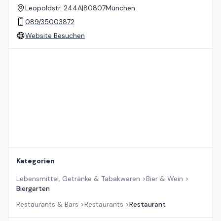
Leopoldstr. 244A
|
80807
München
089/35003872
Website Besuchen
Standort auf der Karte
Kategorien
Lebensmittel, Getränke & Tabakwaren
>
Bier & Wein
>
Biergarten
Restaurants & Bars
>
Restaurants
>
Restaurant