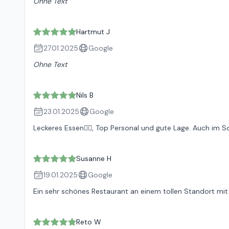
Ohne Text
Hartmut J
27.01.2025
Google
Ohne Text
Nils B
23.01.2025
Google
Leckeres Essen👍🏻, Top Personal und gute Lage. Auch im
Susanne H
19.01.2025
Google
Ein sehr schönes Restaurant an einem tollen Standort mi
Reto W