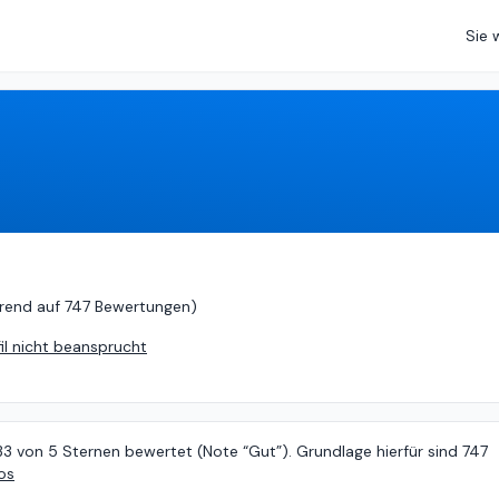
Sie 
 (
basierend auf
747 Bewertungen
)
rend auf
747 Bewertungen
)
fil nicht beansprucht
33 von 5 Sternen bewertet (Note “Gut”). Grundlage hierfür sind 747
os