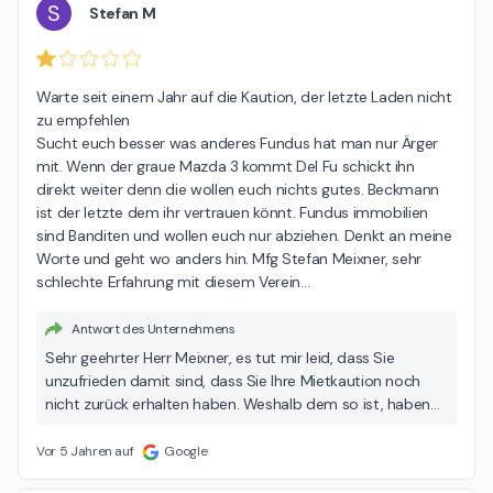
Vermittlungsauftrag. Die finale Entscheidung wer den
S
Stefan M
Zuschlag erhält trifft der Eigentümer der jeweiligen
Immobilie. Da wir hier auch auf eine Rückmeldung
angewiesen sind, kann es durchaus in seltenen Fällen
Warte seit einem Jahr auf die Kaution, der letzte Laden nicht 
vorkommen, dass die Zu- oder Absage einen Moment
zu empfehlen

dauert. Alle Mietinteressenten die uns nach einer
Sucht euch besser was anderes Fundus hat man nur Ärger 
Besichtigung eine Mieterselbstauskunft übergeben,
mit. Wenn der graue Mazda 3 kommt Del Fu schickt ihn 
erhalten nach abschließender Klärung mit dem
direkt weiter denn die wollen euch nichts gutes. Beckmann 
Eigentümer auch eine Information (Zu- oder Absage per
ist der letzte dem ihr vertrauen könnt. Fundus immobilien 
Telefon oder E-Mail). Sollten Sie noch keine Ab- oder
sind Banditen und wollen euch nur abziehen. Denkt an meine 
Zusage erhalten haben obwohl Sie eine
Worte und geht wo anders hin. Mfg Stefan Meixner, sehr 
Mieterselbstauskunft bei uns eingereicht haben, ist die
schlechte Erfahrung mit diesem Verein
…
Entscheidung mit hoher Wahrscheinlichkeit noch nicht
gefallen. Gerne können Wir uns hierüber auch in einem
Antwort des Unternehmens
Telefonat oder persönlichen Termin austauschen. Für Ihre
weitere Immobiliensuche wünsche ich Ihnen alles Gute
Sehr geehrter Herr Meixner, es tut mir leid, dass Sie
und viel Erfolg. Beste Grüße und bleiben Sie gesund Mario
unzufrieden damit sind, dass Sie Ihre Mietkaution noch
Beckmann
nicht zurück erhalten haben. Weshalb dem so ist, haben
wir Ihnen und Ihrer Frau jedoch bereits in der
Vergangenheit mehrfach erläutert. Selbstverständlich
Vor 5 Jahren auf
Google
werden alle Kautionen von Mietern zurückgezahlt, sofern