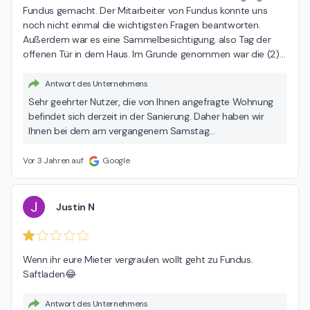
Fundus gemacht. Der Mitarbeiter von Fundus konnte uns 
noch nicht einmal die wichtigsten Fragen beantworten. 
Außerdem war es eine Sammelbesichtigung, also Tag der 
offenen Tür in dem Haus. Im Grunde genommen war die (2)
…
Antwort des Unternehmens
Sehr geehrter Nutzer, die von Ihnen angefragte Wohnung
befindet sich derzeit in der Sanierung. Daher haben wir
Ihnen bei dem am vergangenem Samstag
stattgefundenen Besichtigungstermin, auf Ihre Frage bzgl.
des Einzugstermins, mitgeteilt, dass dieser derzeit noch
Vor 3 Jahren auf
Google
nicht ganz genau feststeht. Bereits im Inserat haben wir
darauf hingewiesen, dass der Einzugstermin noch nicht
genau feststeht (hier ist dieser mit „nach Absprache“
J
Justin N
bezeichnet). Im Weiteren teilten wir mit, dass wir allen
Interessenten die uns bis Montag eine Rückmeldung
geben, dass die Wohnung grundsätzlich in Frage kommt,
Wenn ihr eure Mieter vergraulen wollt geht zu Fundus.

alle weiteren Fragen entsprechend beantworten werden.
Saftladen😂
Hier sollte z. B. noch geklärt werden ob der Eigentümer
eine Einbauküche einbaut. Von Ihnen haben wir leider,
Antwort des Unternehmens
statt einer Rückmeldung lediglich diese Googlerezession