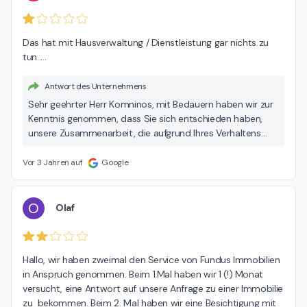
Das hat mit Hausverwaltung / Dienstleistung gar nichts zu 
tun.....
Antwort des Unternehmens
Sehr geehrter Herr Komninos, mit Bedauern haben wir zur
Kenntnis genommen, dass Sie sich entschieden haben,
unsere Zusammenarbeit, die aufgrund Ihres Verhaltens
und Umgangstons unsererseits beendet wurde, mit einer
negativen Google-Bewertung zu kommentieren. Dies ist
Vor 3 Jahren auf
Google
besonders enttäuschend, da wir in unserem jüngsten E-
Mail-Verkehr umfassend belegt haben, dass alle
erbrachten Leistungen präzise Ihren spezifischen
O
Olaf
Anforderungen und Anweisungen entsprachen. Unser
stetiges Ziel war es, Ihre Wünsche bestmöglich
umzusetzen, und es ist daher sehr bedauerlich, dass Sie
Hallo, wir haben zweimal den Service von Fundus Immobilien 
diesen Weg des Feedbacks gewählt haben. Trotz der
in Anspruch genommen. Beim 1.Mal haben wir 1 (!) Monat 
Umstände, die zu unserer Kündigung führten, möchten wir
versucht, eine Antwort auf unsere Anfrage zu einer Immobilie 
Ihnen für Ihre Zukunft alles Gute wünschen. Mit
zu  bekommen. Beim 2. Mal haben wir eine Besichtigung mit 
freundlichen Grüßen, Mario Beckmann