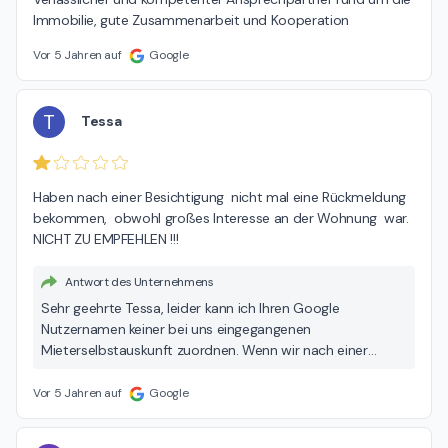
Immobilie, gute Zusammenarbeit und Kooperation
Vor 5 Jahren auf
Google
T
Tessa
Haben nach einer Besichtigung  nicht mal eine Rückmeldung  
bekommen,  obwohl großes Interesse an der Wohnung  war. 
NICHT ZU EMPFEHLEN !!!
Antwort des Unternehmens
Sehr geehrte Tessa, leider kann ich Ihren Google
Nutzernamen keiner bei uns eingegangenen
Mieterselbstauskunft zuordnen. Wenn wir nach einer
Besichtigung seitens der Interessenten keine Unterlagen
erhalten, gehen wir davon aus, das kein Interesse mehr an
Vor 5 Jahren auf
Google
der besichtigten Immobilie besteht. Grundsätzlich haben
wir für die von uns angebotenen Immobilien einen