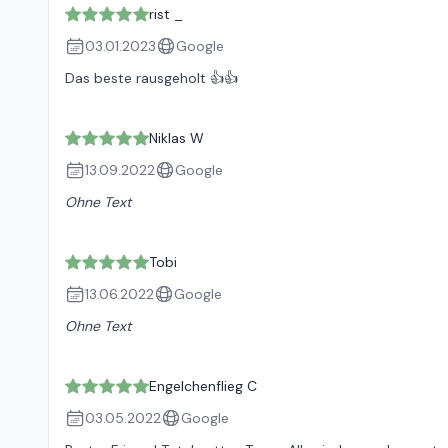
rist _
03.01.2023
Google
Das beste rausgeholt 👍👍
Niklas W
13.09.2022
Google
Ohne Text
Tobi
13.06.2022
Google
Ohne Text
Engelchenflieg C
03.05.2022
Google