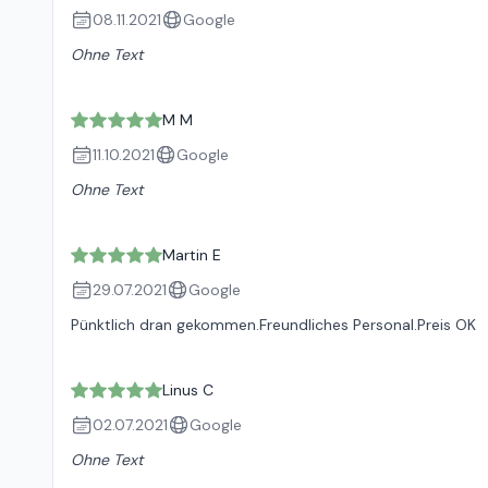
08.11.2021
Google
Ohne Text
M M
11.10.2021
Google
Ohne Text
Martin E
29.07.2021
Google
Pünktlich dran gekommen.Freundliches Personal.Preis OK
Linus C
02.07.2021
Google
Ohne Text