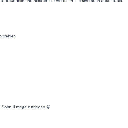
, freundlich und hilfsbereit. Und die Preise sind auch absolut fair.
empfehlen
 Sohn 11 mega zufrieden 😀