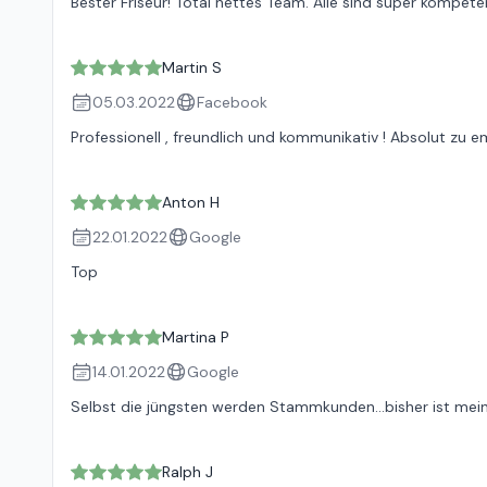
Bester Friseur! Total nettes Team. Alle sind super kompetent
Martin S
05.03.2022
Facebook
Professionell , freundlich und kommunikativ ! Absolut zu 
Anton H
22.01.2022
Google
Top
Martina P
14.01.2022
Google
Selbst die jüngsten werden Stammkunden...bisher ist mein
Ralph J