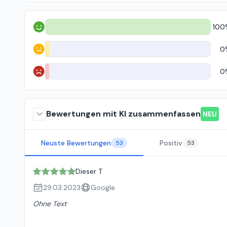
100
Positiv
0
Neutral
0
Negativ
Bewertungen mit KI zusammenfassen
NEU
Neuste Bewertungen
Positiv
53
53
Dieser T
29.03.2023
Google
Ohne Text