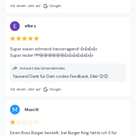
das gerne genauer anschauen. Danke vorab!
Vor einem Jahr auf
Google
E
elke s
Super essen schmeck hervorragend! 👍👍👍👍

Super lecker !!!!!!🤩🤩🤩🤩🤩🤩👍👍👍👍👍👍👍
Antwort des Unternehmens
Tausend Dank für Dein cooles Feedback, Elke! 😊😊
Vor einem Jahr auf
Google
M
Moni N
Einen Boss Burger bestellt, bei Burger King hätte ich 3 für 