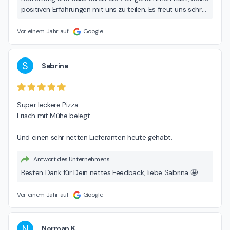
positiven Erfahrungen mit uns zu teilen. Es freut uns sehr
zu hören, dass du trotz der Wartezeit so zufrieden mit
unserem Service und dem Essen warst. Deine Worte
Vor einem Jahr auf
Google
motivieren uns, weiterhin unser Bestes zu geben. Viele
Grüße dein Freddy-Fresh Team
S
Sabrina
Super leckere Pizza.

Frisch mit Mühe belegt.

Und einen sehr netten Lieferanten heute gehabt.
Antwort des Unternehmens
Besten Dank für Dein nettes Feedback, liebe Sabrina 🤩
Vor einem Jahr auf
Google
N
Norman K