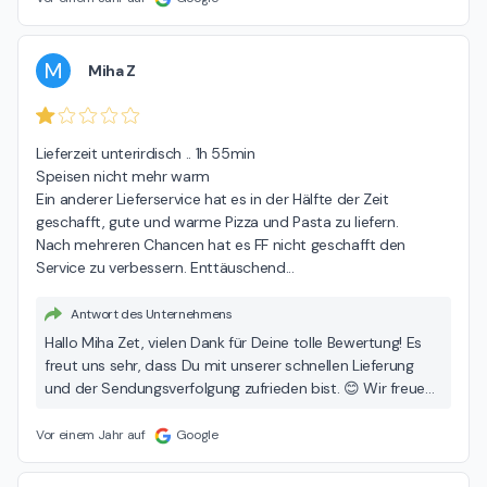
M
Miha Z
Lieferzeit unterirdisch .. 1h 55min

Speisen nicht mehr warm

Ein anderer Lieferservice hat es in der Hälfte der Zeit 
geschafft, gute und warme Pizza und Pasta zu liefern.

Nach mehreren Chancen hat es FF nicht geschafft den 
Service zu verbessern. Enttäuschend...
Antwort des Unternehmens
Hallo Miha Zet, vielen Dank für Deine tolle Bewertung! Es
freut uns sehr, dass Du mit unserer schnellen Lieferung
und der Sendungsverfolgung zufrieden bist. 😊 Wir freuen
uns darauf, Dich bald wieder bei uns begrüßen zu dürfen.
Viele Grüße dein Freddy-Fresh Team
Vor einem Jahr auf
Google