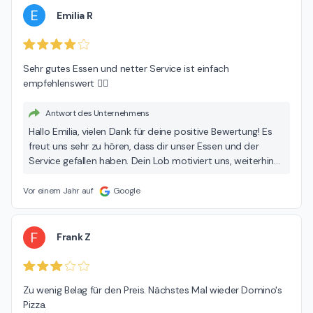
E
Emilia R
Sehr gutes Essen und netter Service ist einfach 
empfehlenswert 👍🏻
Antwort des Unternehmens
Hallo Emilia, vielen Dank für deine positive Bewertung! Es
freut uns sehr zu hören, dass dir unser Essen und der
Service gefallen haben. Dein Lob motiviert uns, weiterhin
unser Bestes zu geben. 👍🏻 Viele Grüße dein Freddy-Fresh
Team
Vor einem Jahr auf
Google
F
Frank Z
Zu wenig Belag für den Preis. Nächstes Mal wieder Domino's 
Pizza.
