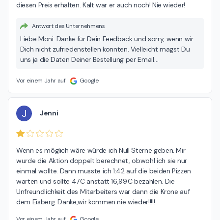
diesen Preis erhalten. Kalt war er auch noch! Nie wieder!
Antwort des Unternehmens
Liebe Moni. Danke für Dein Feedback und sorry, wenn wir
Dich nicht zufriedenstellen konnten. Vielleicht magst Du
uns ja die Daten Deiner Bestellung per Email
(feedback@freddy-fresh.de) schicken - wir möchten uns
das gerne genauer anschauen. Danke vorab!
Vor einem Jahr auf
Google
J
Jenni
Wenn es möglich wäre würde ich Null Sterne geben. Mir 
wurde die Aktion doppelt berechnet, obwohl ich sie nur 
einmal wollte. Dann musste ich 1:42 auf die beiden Pizzen 
warten und sollte 47€ anstatt 16,99€ bezahlen. Die 
Unfreundlichkeit des Mitarbeiters war dann die Krone auf 
dem Eisberg. Danke,wir kommen nie wieder!!!!!
Vor einem Jahr auf
Google