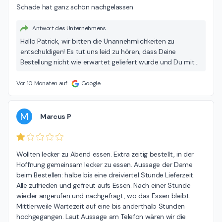
Schade hat ganz schön nachgelassen
Antwort des Unternehmens
Hallo Patrick, wir bitten die Unannehmlichkeiten zu
entschuldigen! Es tut uns leid zu hören, dass Deine
Bestellung nicht wie erwartet geliefert wurde und Du mit
unserem Service unzufrieden warst. Wir nehmen Dein
Feedback sehr ernst und arbeiten daran, unseren Service
Vor 10 Monaten auf
Google
zu verbessern. Viele Grüße dein Freddy-Fresh Team
M
Marcus P
Wollten lecker zu Abend essen. Extra zeitig bestellt, in der 
Hoffnung gemeinsam lecker zu essen. Aussage der Dame 
beim Bestellen: halbe bis eine dreiviertel Stunde Lieferzeit. 
Alle zufrieden und gefreut aufs Essen. Nach einer Stunde 
wieder angerufen und nachgefragt, wo das Essen bleibt. 
Mittlerweile Wartezeit auf eine bis anderthalb Stunden 
hochgegangen. Laut Aussage am Telefon wären wir die 