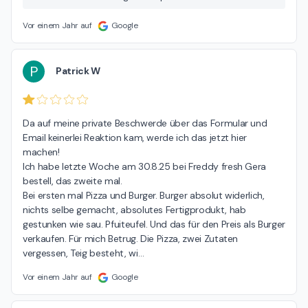
Dein Feedback sehr und werden daran arbeiten, unsere
Qualität zu verbessern. Viele Grüße dein Freddy-Fresh
Vor einem Jahr auf
Google
Team
P
Patrick W
Da auf meine private Beschwerde über das Formular und 
Email keinerlei Reaktion kam, werde ich das jetzt hier 
machen!

Ich habe letzte Woche am 30.8.25 bei Freddy fresh Gera 
bestell, das zweite mal.

Bei ersten mal Pizza und Burger. Burger absolut widerlich, 
nichts selbe gemacht, absolutes Fertigprodukt, hab 
gestunken wie sau. Pfuiteufel. Und das für den Preis als Burger 
verkaufen. Für mich Betrug. Die Pizza, zwei Zutaten 
vergessen, Teig besteht, wi
…
Vor einem Jahr auf
Google