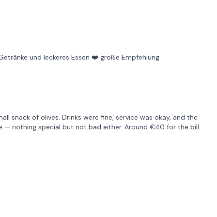
e Getränke und leckeres Essen ❤️ große Empfehlung
ll snack of olives. Drinks were fine, service was okay, and the
 — nothing special but not bad either. Around €40 for the bill.