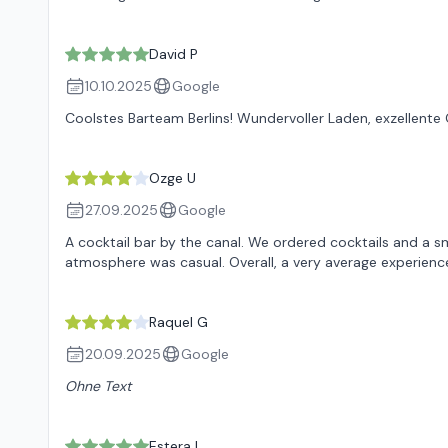
David P
10.10.2025
Google
Coolstes Barteam Berlins! Wundervoller Laden, exzellent
Ozge U
27.09.2025
Google
A cocktail bar by the canal. We ordered cocktails and a sma
atmosphere was casual. Overall, a very average experience
Raquel G
20.09.2025
Google
Ohne Text
Estera L