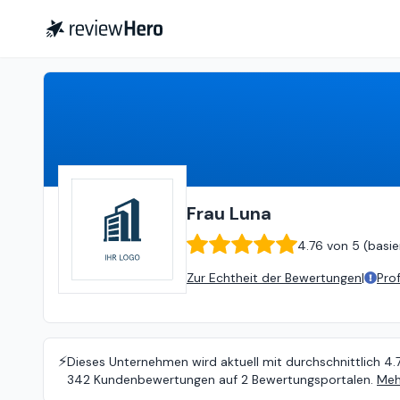
Frau Luna
4.76
von
5 (
basierend
Frau Luna
4.76
von
5 (
basie
Zur Echtheit der Bewertungen
|
Pro
⚡️
Dieses Unternehmen wird aktuell mit durchschnittlich 4.
342 Kundenbewertungen auf 2 Bewertungsportalen.
Meh