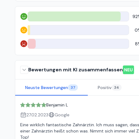
92
Positiv
0
Neutral
8
Negativ
Bewertungen mit KI zusammenfassen
NEU
Neuste Bewertungen
Positiv
37
34
Benjamin L
27.02.2023
Google
Eine wirklich fantastische Zahnärztin. Ich muss sagen, das
einer Zahnärztin heißt schon was. Nimmt sich immer viel Zei
Top!