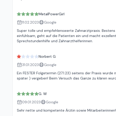
MetalPowerGirl
11.02.2023
Google
Super tolle und empfehlenswerte Zahnarztpraxis. Bestens ge
einfühlsam, geht auf die Patienten ein und macht exzellen
Sprechstundenhilfe und Zahnarzthelferinnen.
Norbert G
31.01.2023
Google
Ein FESTER Folgetermin (27.1.23) seitens der Praxis wurde
später ) vergeben! Beim Versuch das Ganze zu klären wurde
G. W
09.01.2023
Google
Sehr nette und kompetente Ärztin sowie Mitarbeiterinnen! 