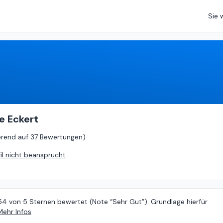
Sie 
4.54
von
5 (
basierend auf
37 Bewertungen
)
le Eckert
erend auf
37 Bewertungen
)
fil nicht beansprucht
54 von 5 Sternen bewertet (Note “Sehr Gut”). Grundlage hierfür
Mehr Infos