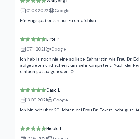
Wolfgang L
01.03.2022
Google
Für Angstpatienten nur zu empfehlen!!!
Birte P
07.11.2021
Google
Ich hab ja noch nie eine so liebe Zahnärztin wie Frau Dr. E
aufgetreten und scheint uns sehr kompetent. Auch der Res
einfach gut aufgehoben ☺️
Caso L
13.09.2021
Google
Ich bin seit über 20 Jahren bei Frau Dr. Eckert, sehr gute 
Nicole I
12.09.2021
Google