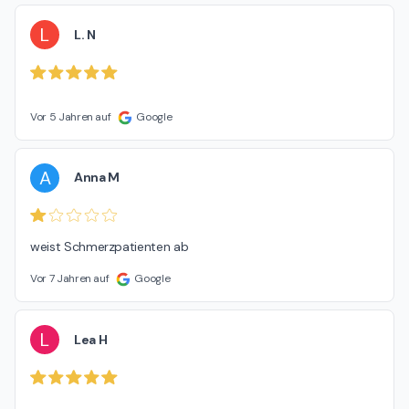
L
L. N
Vor 5 Jahren auf
Google
A
Anna M
weist Schmerzpatienten ab
Vor 7 Jahren auf
Google
L
Lea H