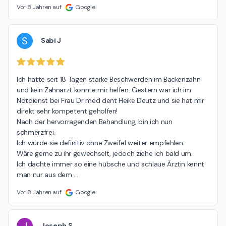
Vor 8 Jahren auf
Google
S
Sabi J
Ich hatte seit 18 Tagen starke Beschwerden im Backenzahn 
und kein Zahnarzt konnte mir helfen. Gestern war ich im 
Notdienst bei Frau Dr med dent Heike Deutz und sie hat mir 
direkt sehr kompetent geholfen!

Nach der hervorragenden Behandlung, bin ich nun 
schmerzfrei.

Ich würde sie definitiv ohne Zweifel weiter empfehlen.

Wäre gerne zu ihr gewechselt, jedoch ziehe ich bald um.

Ich dachte immer so eine hübsche und schlaue Ärztin kennt 
man nur aus dem 
…
Vor 8 Jahren auf
Google
J
Joseph S