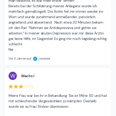
Man beachte, es war mein erster Termin! 

Bereits bei der Schilderung meines Anliegens wurde ich 
mehrfach gemaßregelt. Die Ärztin fiel mir immer wieder ins 
Wort und wurde zunehmend anmaßender, persönlich 
angreifend und abwertend.  Nach etwa 20 Minuten bekam 
ich den Rat: "Nehmen sie Antidepressiva und gehen sie 
arbeiten." In meiner akuten Depression war mir diese Ärztin 
gar keine Hilfe, im Gegenteil. Es ging mir noch tagelang richtig 
schlecht.

Nie 
…
Vor 3 Jahren auf
Jameda
W
Wachs I
Meine Frau war bei ihr in Behandlung. Sie ist Mitte 50 und hat 
mit schleichender Vergesslichkeit zu kämpfen. Deshalb 
wurde sie zu Frau Stelzer überwiesen.
