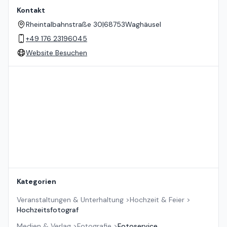
Kontakt
Rheintalbahnstraße 30
|
68753
Waghäusel
+49 176 23196045
Website Besuchen
Standort auf der Karte
Kategorien
Veranstaltungen & Unterhaltung
>
Hochzeit & Feier
>
Hochzeitsfotograf
Medien & Verlag
>
Fotografie
>
Fotoservice