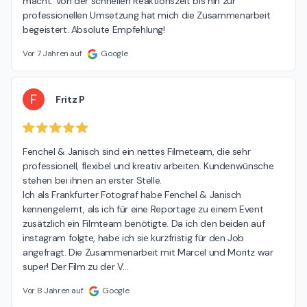
macht. Von der schnellen Reaktionszeit bis hin zur 
professionellen Umsetzung hat mich die Zusammenarbeit 
begeistert. Absolute Empfehlung!
Vor 7 Jahren auf
Google
F
Fritz P
Fenchel & Janisch sind ein nettes Filmeteam, die sehr 
professionell, flexibel und kreativ arbeiten. Kundenwünsche 
stehen bei ihnen an erster Stelle.

Ich als Frankfurter Fotograf habe Fenchel & Janisch 
kennengelernt, als ich für eine Reportage zu einem Event 
zusätzlich ein Filmteam benötigte. Da ich den beiden auf 
instagram folgte, habe ich sie kurzfristig für den Job 
angefragt. Die Zusammenarbeit mit Marcel und Moritz war 
super! Der Film zu der V
…
Vor 8 Jahren auf
Google