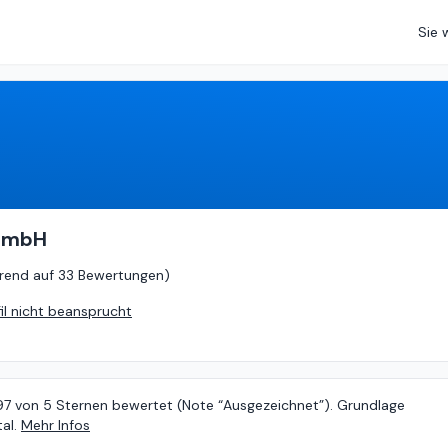
Sie 
4.97
von
5 (
basierend auf
33 Bewertungen
)
 GmbH
rend auf
33 Bewertungen
)
fil nicht beansprucht
.97 von 5 Sternen bewertet (Note “Ausgezeichnet”). Grundlage
al.
Mehr Infos