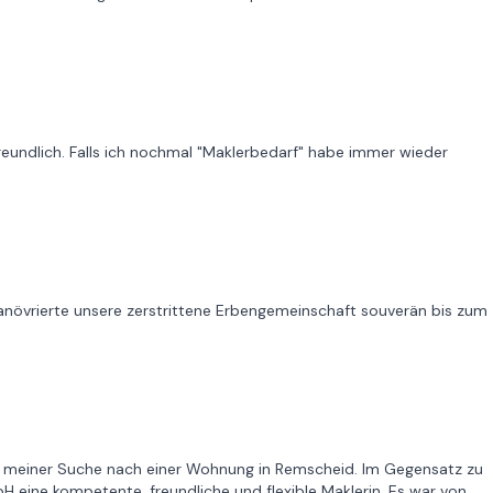
reundlich. Falls ich nochmal "Maklerbedarf" habe immer wieder
anövrierte unsere zerstrittene Erbengemeinschaft souverän bis zum
auf meiner Suche nach einer Wohnung in Remscheid. Im Gegensatz zu
 eine kompetente, freundliche und flexible Maklerin. Es war von