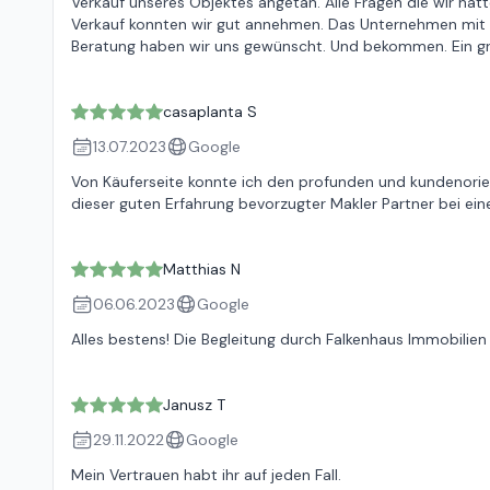
Verkauf unseres Objektes angetan. Alle Fragen die wir ha
Verkauf konnten wir gut annehmen. Das Unternehmen mit all
Beratung haben wir uns gewünscht. Und bekommen. Ein g
casaplanta S
13.07.2023
Google
Von Käuferseite konnte ich den profunden und kundenorien
dieser guten Erfahrung bevorzugter Makler Partner bei ein
Matthias N
06.06.2023
Google
Alles bestens! Die Begleitung durch Falkenhaus Immobilien 
Janusz T
29.11.2022
Google
Mein Vertrauen habt ihr auf jeden Fall.