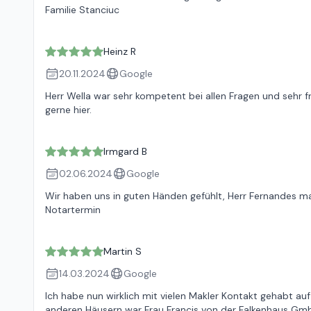
Familie Stanciuc
Heinz R
20.11.2024
Google
Herr Wella war sehr kompetent bei allen Fragen und sehr f
gerne hier.
Irmgard B
02.06.2024
Google
Wir haben uns in guten Händen gefühlt, Herr Fernandes m
Notartermin
Martin S
14.03.2024
Google
Ich habe nun wirklich mit vielen Makler Kontakt gehabt 
anderen Häusern war Frau Francis von der Falkenhaus GmbH