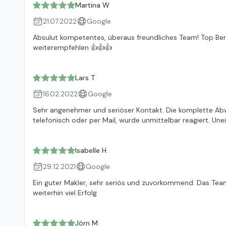
Martina W
21.07.2022
Google
Absulut kompetentes, überaus freundliches Team! Top Ber
weiterempfehlen 👍👍👍
Lars T
16.02.2022
Google
Sehr angenehmer und seriöser Kontakt. Die komplette Abwic
telefonisch oder per Mail, wurde unmittelbar reagiert. Un
Isabelle H
29.12.2021
Google
Ein guter Makler, sehr seriös und zuvorkommend. Das Tea
weiterhin viel Erfolg
Jörn M