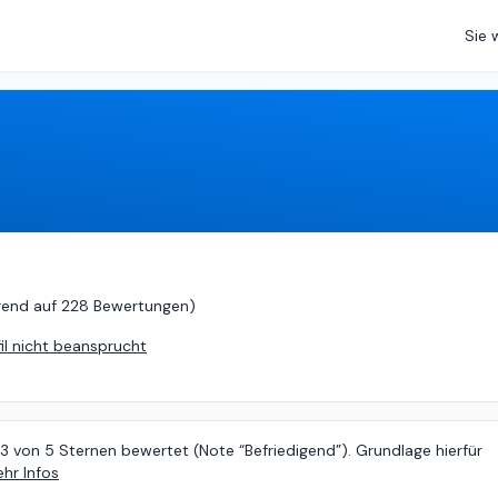
Sie 
d auf
228 Bewertungen
)
rend auf
228 Bewertungen
)
fil nicht beansprucht
73 von 5 Sternen bewertet (Note “Befriedigend”). Grundlage hierfür
hr Infos