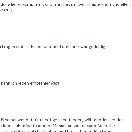
ldung lief unkompliziert und man hat mir beim Papierkram und allem
raft :)
Fragen o. ä. zu helfen und der Fahrlehrer war geduldig
kt kann ich jeden empfehlen👍👍
00€ verschwendet für unnötige Fahrstunden, währenddessen der
 verloren. Ich möchte andere Menschen von diesem Abzocker
 die nicht so viel Geld haben und hart arbeiten für deren