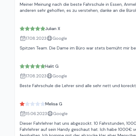
Meiner Meinung nach die beste Fahrschule in Essen, Anme
anderen sehr geholfen, es zu verstehen, danke an die Bürok
Julian X
17.08.2023
Google
Spitzen Team. Die Dame im Büro war stets bemüht mir bei 
Halit G
17.08.2023
Google
Beste Fahrschule die Lehrer sind alle sehr nett und korec
Melisa G
15.06.2023
Google
Dieser Fahrlehrer hat uns abgezockt. 10 Fahrstunden, 10
Fahrlehrer auf sein Handy geschaut hat. Ich habe 1000€
fernhalten. Ich komme mit der abzocke klar aber Menschen,