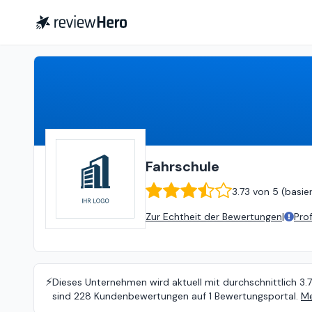
Fahrschule
3.73
von
5 (
basieren
Fahrschule
3.73
von
5 (
basie
Zur Echtheit der Bewertungen
|
Pro
⚡️
Dieses Unternehmen wird aktuell mit durchschnittlich 3.
sind 228 Kundenbewertungen auf 1 Bewertungsportal.
Me