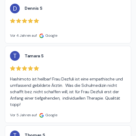
D
Dennis S
Vor 4 Jahren auf
Google
T
Tamara S
Hashimoto ist heilbar! Frau Dezfuli ist eine empathische und 
umfassend gebildete Ärztin.  Was die Schulmedizin nicht 
schafft bez. nicht schaffen will, ist für Frau Dezfuli erst der 
Anfang einer tiefgehenden,  individuellen Therapie. Qualität 
topp!
Vor 5 Jahren auf
Google
T
Thomas S