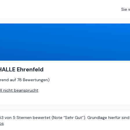
Sie 
4.53
von
5 (
basierend auf
78 Bewertungen
)
HALLE Ehrenfeld
rend auf
78 Bewertungen
)
fil nicht beansprucht
53 von 5 Sternen bewertet (Note “Sehr Gut”). Grundlage hierfür sind
os