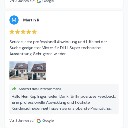
Zusammenarbeit und unseren Service als durchweg
Vor 3 Jahren auf
Google
positiv empfunden haben. Wir wünschen Ihnen viele
schöne Stunden in Ihrem neuen Zuhause und stehen Ihnen
auch weiterhin gerne mit Rat und Tat zur Seite. Ihr Engel &
M
Martin K
Völkers Team Pfaffenhofen
Seriöse, sehr professionell Abwicklung und Hilfe bei der 
Suche geeigneter Mieter für DHH. Super technische 
Ausstattung. Sehr gerne wieder
Antwort des Unternehmens
Hallo Herr Kapfinger, vielen Dank für Ihr positives Feedback.
Eine professionelle Abwicklung und höchste
Kundenzufriedenheit haben bei uns oberste Priorität. Es
freut uns zu hören, dass unsere technische Ausstattung
Ihren Erwartungen entsprochen hat. Wir legen großen
Vor 3 Jahren auf
Google
Wert darauf, unseren Kunden nicht nur erstklassigen