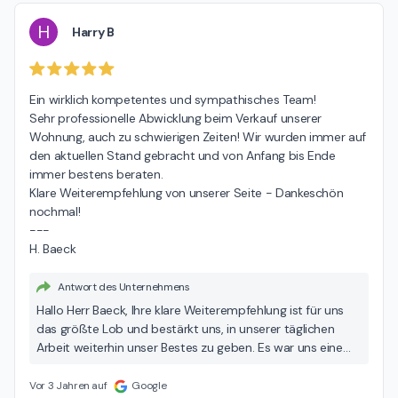
bedanken uns für die durchweg positive Zusammenarbeit.
Ihr Engel & Völkers Team Pfaffenhofen
H
Harry B
Ein wirklich kompetentes und sympathisches Team!

Sehr professionelle Abwicklung beim Verkauf unserer 
Wohnung, auch zu schwierigen Zeiten! Wir wurden immer auf 
den aktuellen Stand gebracht und von Anfang bis Ende 
immer bestens beraten.

Klare Weiterempfehlung von unserer Seite - Dankeschön 
nochmal!

---

H. Baeck
Antwort des Unternehmens
Hallo Herr Baeck, Ihre klare Weiterempfehlung ist für uns
das größte Lob und bestärkt uns, in unserer täglichen
Arbeit weiterhin unser Bestes zu geben. Es war uns eine
Freude, Sie beim Verkauf Ihrer Wohnung zu unterstützen,
gerade in diesen herausfordernden Zeiten. Wir sind stets
Vor 3 Jahren auf
Google