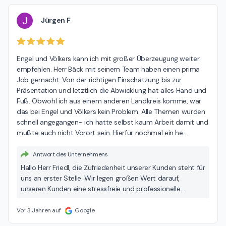
Service, sondern auch modernste Technologien zur
Vermarkung Ihrer Immobilie anbieten zu können. Wir
J
Jürgen F
freuen uns auf eine mögliche Zusammenarbeit in der
Zukunft und bedanken uns nochmals für Ihr Vertrauen. Ihr
Engel & Völkers Team in Pfaffenhofen
Engel und Völkers kann ich mit großer Überzeugung weiter 
empfehlen. Herr Bäck mit seinem Team haben einen prima 
Job gemacht. Von der richtigen Einschätzung bis zur 
Präsentation und letztlich die Abwicklung hat alles Hand und 
Fuß. Obwohl ich aus einem anderen Landkreis komme, war 
das bei Engel und Völkers kein Problem. Alle Themen wurden 
schnell angegangen- ich hatte selbst kaum Arbeit damit und 
mußte auch nicht Vorort sein. Hierfür nochmal ein he
…
Antwort des Unternehmens
Hallo Herr Friedl, die Zufriedenheit unserer Kunden steht für
uns an erster Stelle. Wir legen großen Wert darauf,
unseren Kunden eine stressfreie und professionelle
Erfahrung zu bieten, und es freut uns, dass wir auch Ihnen
dieses Gefühl vermitteln konnten. Herzlichen Dank für Ihr
Vor 3 Jahren auf
Google
Vertrauen und die anerkennenden Worte, auch wir