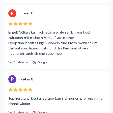
bestrebt, unseren Kunden eine einschlägig positive
Erfahrung zu bieten, angefangen bei der Erstberatung bis
hin zum erfolgreichen Abschluss. Sollten Sie in der Zukunft
F
Franz X
weitere Unterstützung benötigen, stehen wir Ihnen gerne
zur Seite. Ihr Engel & Völkers Team Pfaffenhofen
Engel&Völkers kann ich jedem emfehlen.Ich war hoch 
zufrieden mit meinem Verkauf von meiner 
Doppelhaushälfte.Engel &Völkers sind Profis ,wenn es um 
Verkauf von Häusern geht und das Personal ist sehr 
freundlich, sachlich und super nett.
Vor 3 Jahren auf
Google
P
Peter G
Top Beratung, bester Service, kann ich nur empfehlen, immer 
einmal wieder.
Vor 3 Jahren auf
Google