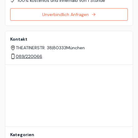
100% kostenlos und innerhalb von 1 Stunde
Unverbindlich Anfragen
Kontakt
THEATINERSTR. 38
|
80333
München
089/220066
Standort auf der Karte
Kategorien