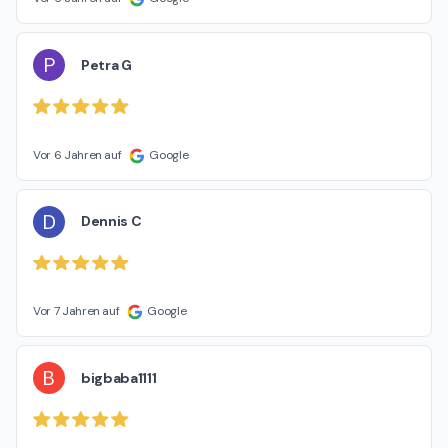
P
Petra G
Vor 6 Jahren auf
Google
D
Dennis C
Vor 7 Jahren auf
Google
B
bigbaba1111