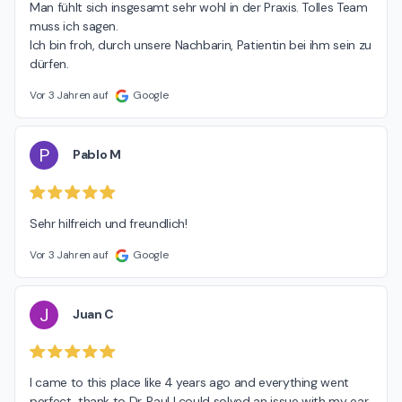
Man fühlt sich insgesamt sehr wohl in der Praxis. Tolles Team 
muss ich sagen.

Ich bin froh, durch unsere Nachbarin, Patientin bei ihm sein zu 
dürfen.
Vor 3 Jahren auf
Google
P
Pablo M
Sehr hilfreich und freundlich!
Vor 3 Jahren auf
Google
J
Juan C
I came to this place like 4 years ago and everything went 
perfect, thank to Dr. Paul I could solved an issue with my ear. 