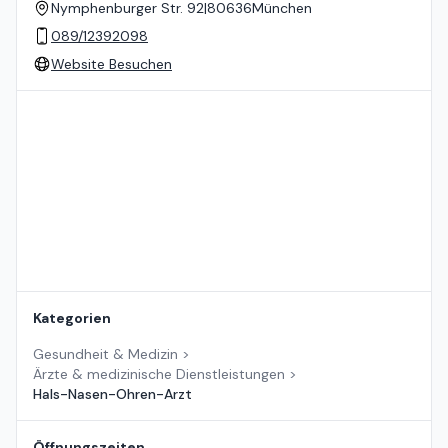
Nymphenburger Str. 92
|
80636
München
089/12392098
Website Besuchen
Standort auf der Karte
Kategorien
Gesundheit & Medizin
>
Ärzte & medizinische Dienstleistungen
>
Hals-Nasen-Ohren-Arzt
Öffnungszeiten