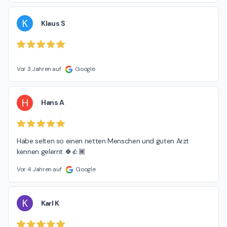
K
Klaus S
Vor 3 Jahren auf
Google
H
Hans A
Habe selten so einen netten Menschen und guten Arzt 
kennen gelernt 🍀👍🏾
Vor 4 Jahren auf
Google
K
Karl K