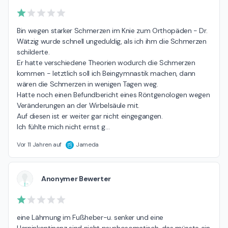
Bin wegen starker Schmerzen im Knie zum Orthopäden - Dr. 
Wätzig wurde schnell ungeduldig, als ich ihm die Schmerzen 
schilderte.

Er hatte verschiedene Theorien wodurch die Schmerzen 
kommen - letztlich soll ich Beingymnastik machen, dann 
wären die Schmerzen in wenigen Tagen weg.

Hatte noch einen Befundbericht eines Röntgenologen wegen 
Veränderungen an der Wirbelsäule mit.

Auf diesen ist er weiter gar nicht eingegangen.

Ich fühlte mich nicht ernst g
…
Vor 11 Jahren auf
Jameda
Anonymer Bewerter
eine Lähmung im Fußheber-u. senker und eine 
Harninkontinenz sind nicht psychosomatisch, das müsste ein 