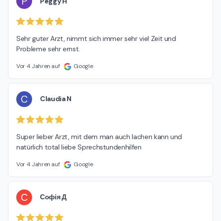
P
Peggy H
Sehr guter Arzt, nimmt sich immer sehr viel Zeit und 
Probleme sehr ernst.
Vor 4 Jahren auf
Google
C
Claudia N
Super lieber Arzt, mit dem man auch lachen kann und 
natürlich total liebe Sprechstundenhilfen
Vor 4 Jahren auf
Google
С
Софія Д