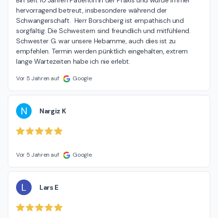
Bin seit 10 Jahren Patientin in der Praxis und wurde immer 
hervorragend betreut, insbesondere während der 
Schwangerschaft.  Herr Borschberg ist empathisch und 
sorgfältig. Die Schwestern sind freundlich und mitfühlend. 
Schwester G. war unsere Hebamme, auch dies ist zu 
empfehlen. Termin werden pünktlich eingehalten, extrem 
lange Wartezeiten habe ich nie erlebt.
Vor 5 Jahren auf
Google
N
Nargiz K
Vor 5 Jahren auf
Google
L
Lars E