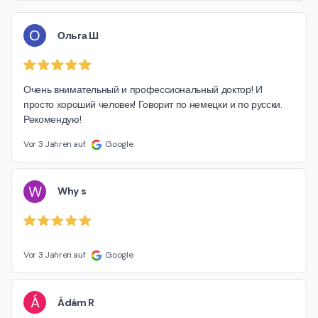
О
Ольга Ш
Очень внимательный и профессиональный доктор! И 
просто хороший человек! Говорит по немецки и по русски. 
Рекомендую!
Vor 3 Jahren auf
Google
W
Why s
Vor 3 Jahren auf
Google
Á
Ádám R