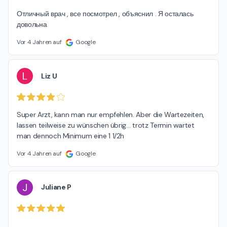
Отличный врач , все посмотрел , объяснил . Я осталась 
довольна
Vor 4 Jahren auf
Google
L
Liz U
Super Arzt, kann man nur empfehlen. Aber die Wartezeiten, 
lassen teilweise zu wünschen übrig… trotz Termin wartet 
man dennoch Minimum eine 1 1/2h
Vor 4 Jahren auf
Google
J
Juliane P