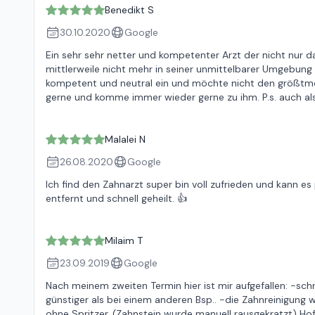
Benedikt S
30.10.2020
Google
Ein sehr sehr netter und kompetenter Arzt der nicht nur d
mittlerweile nicht mehr in seiner unmittelbarer Umgebung 
kompetent und neutral ein und möchte nicht den größtmög
gerne und komme immer wieder gerne zu ihm. P.s. auch als "
Malalei N
26.08.2020
Google
Ich find den Zahnarzt super bin voll zufrieden und kann 
entfernt und schnell geheilt. 👍
Milaim T
23.09.2019
Google
Nach meinem zweiten Termin hier ist mir aufgefallen: -sch
günstiger als bei einem anderen Bsp.. -die Zahnreinigung
ohne Spritzer. (Zahnstein wurde manuell rausgekratzt) Hoff