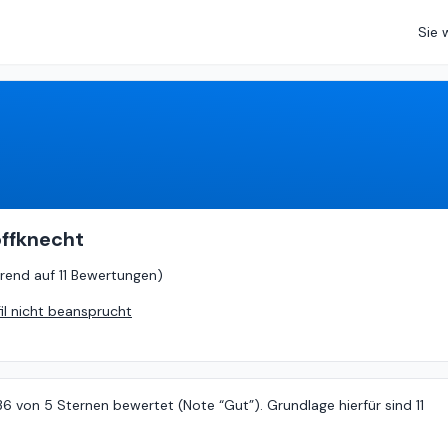
Sie 
4.36
von
5 (
basierend auf
11 Bewertungen
)
offknecht
rend auf
11 Bewertungen
)
fil nicht beansprucht
6 von 5 Sternen bewertet (Note “Gut”). Grundlage hierfür sind 11