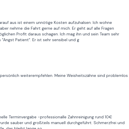
arauf aus ist einem unnötige Kosten aufzuhalsen. Ich wohne
aber nehme die Fahrt gerne auf mich. Er geht auf alle Fragen
lichen Profit daraus schagen. Ich mag ihn und sein Team sehr
Angst Patient". Er ist sehr sensibel und g
es persönlich weiterempfehlen. Meine Weisheitszähne sind problemlos
nelle Terminvergabe -professionalle Zahnreinigung rund 10€
 wurde sauber und großteils manuell durchgeführt. Schmerzfrei und
e, das bleibt lange so.