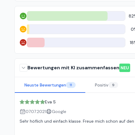
82
Positiv
0
Neutral
18
Negativ
Bewertungen mit KI zusammenfassen
NEU
Neuste Bewertungen
Positiv
11
9
Eva S
07.07.2021
Google
Sehr höflich und einfach klasse. Freue mich schon auf den