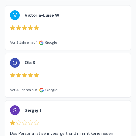
V
Viktoria-Luise W
Vor 3 Jahren auf
Google
O
Ola S
Vor 4 Jahren auf
Google
S
Sergej T
Das Personal ist sehr verärgert und nimmt keine neuen 