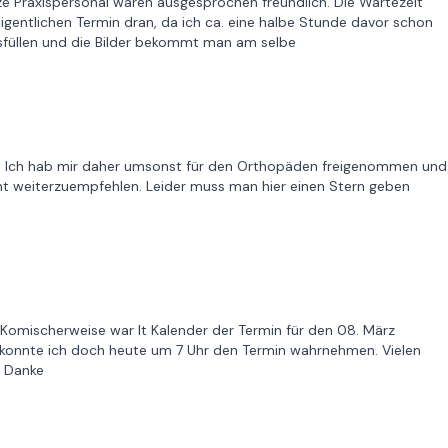
 Praxispersonal waren ausgesprochen freundlich. Die Wartezeit
gentlichen Termin dran, da ich ca. eine halbe Stunde davor schon
sfüllen und die Bilder bekommt man am selbe
. Ich hab mir daher umsonst für den Orthopäden freigenommen und
cht weiterzuempfehlen. Leider muss man hier einen Stern geben
. Komischerweise war lt Kalender der Termin für den 08. März
r, konnte ich doch heute um 7 Uhr den Termin wahrnehmen. Vielen
. Danke