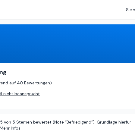
Sie 
.75
von
5 (
basierend auf
40 Bewertungen
)
ing
rend auf
40 Bewertungen
)
fil nicht beansprucht
75 von 5 Sternen bewertet (Note “Befriedigend”). Grundlage hierfür
Mehr Infos