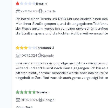
Email v
22.07.2024
Jameda
Ich hatte einen Termin um 17:00 Uhr und erlebte einen des
Münchner Straße gesperrt, und die angegebene Telefonnumm
der Praxis ankam, wurde ich von einer unverschämt unfre
die Straßensperre und die Nichterreichbarkeit verursach
Loredana U
10.07.2024
Google
Eine sehr schöne Praxis und allgemein gibt es wenig ausz
wütend und enttäuscht nach Hause gegangen. Ich bin es a
öfteren nicht „normal“ behandelt werde aber das heute h
eingeholten Zertifikat was ich auch gerne vorgezeigt hätt
Silvana T
01.06.2024
Google
Ohne Text