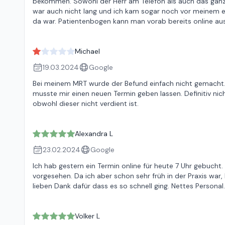
bekommen. Sowohl der Herr am Telefon als auch das ganze
war auch nicht lang und ich kam sogar noch vor meinem ei
da war. Patientenbogen kann man vorab bereits online au
Michael
19.03.2024
Google
Bei meinem MRT wurde der Befund einfach nicht gemacht
musste mir einen neuen Termin geben lassen. Definitiv ni
obwohl dieser nicht verdient ist.
Alexandra L
23.02.2024
Google
Ich hab gestern ein Termin online für heute 7 Uhr gebucht
vorgesehen. Da ich aber schon sehr früh in der Praxis wa
lieben Dank dafür dass es so schnell ging. Nettes Personal
Volker L